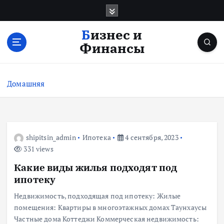
П
е
р
Бизнес и
е
Финансы
й
т
и
Домашняя
к
с
о
д
е
shipitsin_admin
Ипотека
4 сентября, 2023
р
331 views
ж
Какие виды жилья подходят под
и
м
ипотеку
о
Недвижимость, подходящая под ипотеку: Жилые
м
помещения: Квартиры в многоэтажных домах Таунхаусы
у
Частные дома Коттеджи Коммерческая недвижимость: