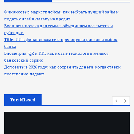
и
н
Финансовые маркетплейсы: как выбрать лучший займ и
подать онлайн-заявку на кредит
Военная ипотека для семьи: объединяем все льготы и
а
субсидии
Title: ИИ в финансовом секторе: оценка рисков и выбор
ц
банка
Биометрия, QR и ИИ: как новые технологии меняют
и
банковский сервис
Депозиты в 2026 году: как сохранить деньги, когда ставки
я
постепенно падают
з
а
You Missed
п
и