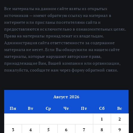
Все материалы на данном сайте взяты из открытых
источников — имеют обратную ссылку на материал в
интернете или присланы посетителями сайта и
предоставляются исключительно в ознакомительных целях.
Права на материалы принадлежат их владельцам.
Администрация сайта ответственности за содержание
материала не несет. Если Вы обнаружили на нашем сайте
материалы, которые нарушают авторские права,
принадлежащие Вам, Вашей компании или организации,
пожалуйста, сообщите нам через форму обратной связи.
Август 2026
Пн
Вт
Ср
Чт
Пт
Сб
Вс
1
2
3
4
5
6
7
8
9