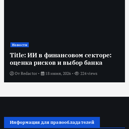
с
е
й
Новости
Title: ИИ в финансовом секторе:
оценка рисков и выбор банка
От
Redactor
18 июня, 2026
224 views
Информация для правообладателей