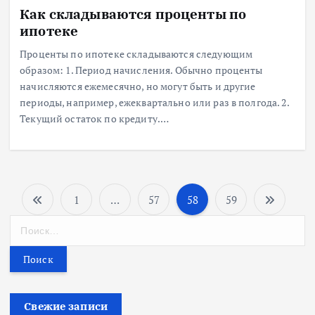
Как складываются проценты по
ипотеке
Проценты по ипотеке складываются следующим
образом: 1. Период начисления. Обычно проценты
начисляются ежемесячно, но могут быть и другие
периоды, например, ежеквартально или раз в полгода. 2.
Текущий остаток по кредиту.…
1
…
57
58
59
П
Н
а
а
й
т
г
и
:
Свежие записи