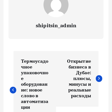
shipitsin_admin
Н
Термоусадо
Открытие
а
чное
бизнеса в
упаковочно
Дубае:
в
е
плюсы,
оборудован
минусы и
и
ие: новое
реальные
слово в
расходы
автоматиза
г
ции