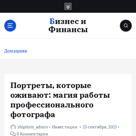
П
е
р
Бизнес и
е
Финансы
й
т
и
Домашняя
к
с
о
д
е
Портреты, которые
р
оживают: магия работы
ж
и
профессионального
м
фотографа
о
м
shipitsin_admin
Инвестиции
23 сентября, 2025
у
0 Комментарии