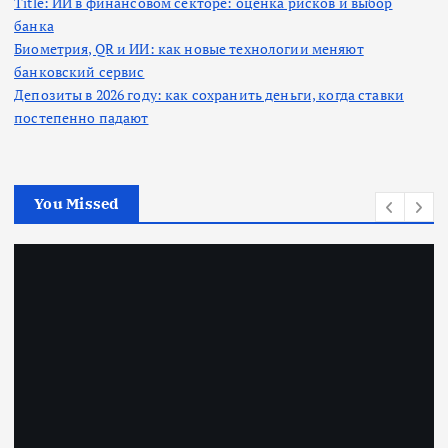
Title: ИИ в финансовом секторе: оценка рисков и выбор
банка
Биометрия, QR и ИИ: как новые технологии меняют
банковский сервис
Депозиты в 2026 году: как сохранить деньги, когда ставки
постепенно падают
You Missed