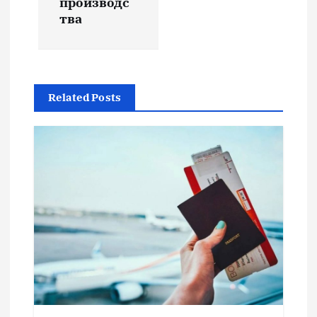
производс
а
тва
ц
и
Related Posts
я
п
о
з
а
п