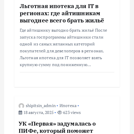
з
Льготная ипотека для IT в
регионах: где айтишникам
а
выгоднее всего брать жильё
Где айтишнику выгодно брать жильё После
п
запуска госпрограммы айтишники стали
одной из самых желанных категорий
и
покупателей для девелоперов в регионах.
Льготная ипотека для IT позволяет взять
с
крупную сумму под пониженную…
я
м
shipitsin_admin
Ипотека
18 августа, 2025
623 views
УК «Первая» задумалась о
ПИФе, который поможет