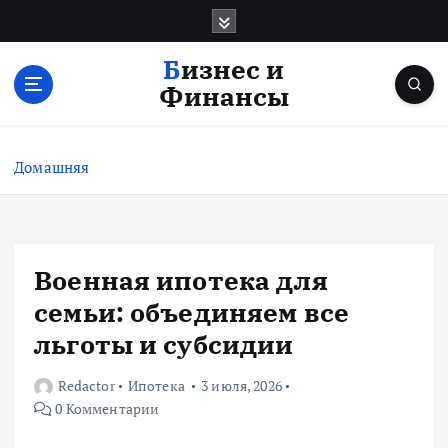
П
е
р
Бизнес и
е
Финансы
й
т
и
Домашняя
к
с
о
д
е
Военная ипотека для
р
семьи: объединяем все
ж
и
льготы и субсидии
м
о
Redactor
Ипотека
3 июля, 2026
м
0 Комментарии
у