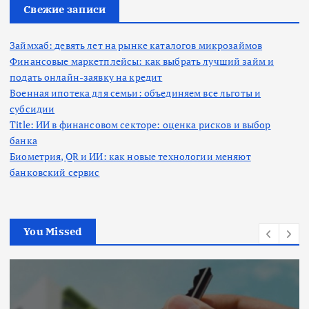
:
Свежие записи
Займхаб: девять лет на рынке каталогов микрозаймов
Финансовые маркетплейсы: как выбрать лучший займ и
подать онлайн-заявку на кредит
Военная ипотека для семьи: объединяем все льготы и
субсидии
Title: ИИ в финансовом секторе: оценка рисков и выбор
банка
Биометрия, QR и ИИ: как новые технологии меняют
банковский сервис
You Missed