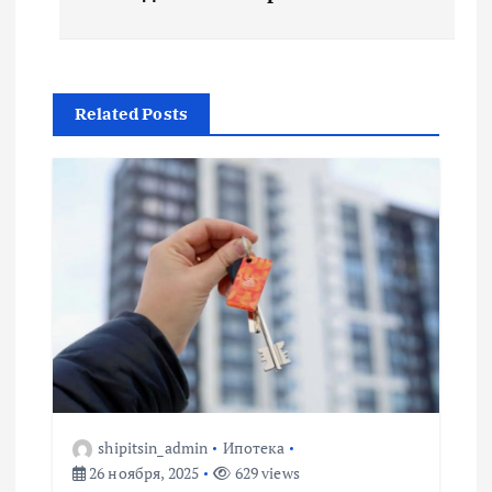
в
и
Related Posts
г
а
ц
и
я
п
о
shipitsin_admin
Ипотека
26 ноября, 2025
629 views