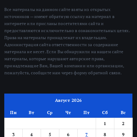
Все материалы на данном сайте взяты из открытых
источников — имеют обратную ссылку на материал в
интернете или присланы посетителями сайта и
предоставляются исключительно в ознакомительных целях.
Права на материалы принадлежат их владельцам.
Администрация сайта ответственности за содержание
материала не несет. Если Вы обнаружили на нашем сайте
материалы, которые нарушают авторские права,
принадлежащие Вам, Вашей компании или организации,
пожалуйста, сообщите нам через форму обратной связи.
Август 2026
Пн
Вт
Ср
Чт
Пт
Сб
Вс
1
2
3
4
5
6
7
8
9