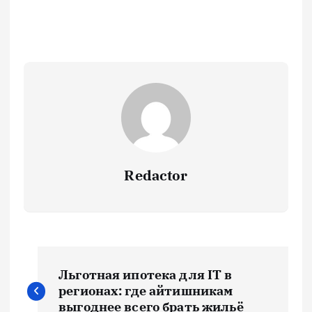
Redactor
Н
Льготная ипотека для IT в
а
регионах: где айтишникам
выгоднее всего брать жильё