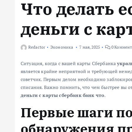
Что делать е
м
у
деньги с кар
Redactor
Экономика
7 мая, 2025
0 Коммен
Ситуация, когда с вашей карты Сбербанка
украл
является крайне неприятной и требующей немед
советчик. Первым делом необходимо заблокиров
списания. Важно помнить, что чем быстрее вы о
деньги с карты сбербанк банк что
.
Первые шаги п
обнаружения п