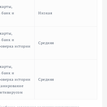
карты,
 банк и
Низкая
карты,
 банк и
Средняя
оверка истории
карты,
 банк и
оверка истории
Средняя
канирование
антивирусом