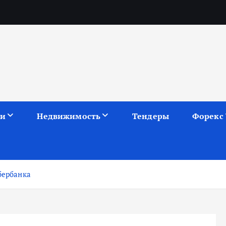
ии
Недвижимость
Тендеры
Форекс
бербанка