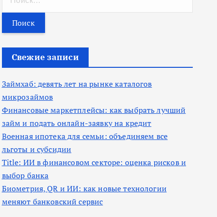
а
й
т
и
Свежие записи
:
Займхаб: девять лет на рынке каталогов
микрозаймов
Финансовые маркетплейсы: как выбрать лучший
займ и подать онлайн-заявку на кредит
Военная ипотека для семьи: объединяем все
льготы и субсидии
Title: ИИ в финансовом секторе: оценка рисков и
выбор банка
Биометрия, QR и ИИ: как новые технологии
меняют банковский сервис