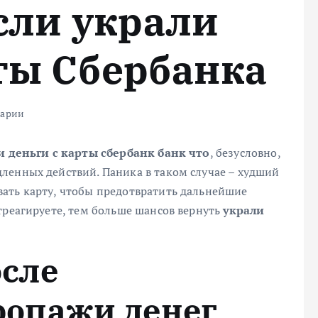
сли украли
ты Сбербанка
тарии
и деньги с карты сбербанк банк что
, безусловно,
ленных действий. Паника в таком случае – худший
ать карту, чтобы предотвратить дальнейшие
треагируете, тем больше шансов вернуть
украли
осле
ропажи денег