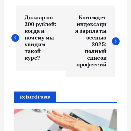
Н
Доллар по
Кого ждет
а
200 рублей:
индексаци
когда и
я зарплаты
в
почему мы
осенью
увидим
2025:
и
такой
полный
курс?
список
профессий
г
а
ц
Related Posts
и
я