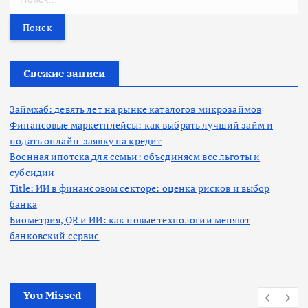
а
й
т
и
:
Свежие записи
Займхаб: девять лет на рынке каталогов микрозаймов
Финансовые маркетплейсы: как выбрать лучший займ и
подать онлайн-заявку на кредит
Военная ипотека для семьи: объединяем все льготы и
субсидии
Title: ИИ в финансовом секторе: оценка рисков и выбор
банка
Биометрия, QR и ИИ: как новые технологии меняют
банковский сервис
You Missed