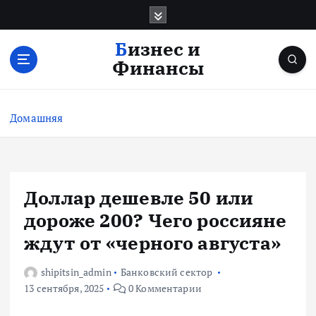
П
е
р
Бизнес и
е
Финансы
й
т
и
Домашняя
к
с
о
д
е
Доллар дешевле 50 или
р
дороже 200? Чего россияне
ж
и
ждут от «черного августа»
м
о
shipitsin_admin
Банковский сектор
м
13 сентября, 2025
0 Комментарии
у