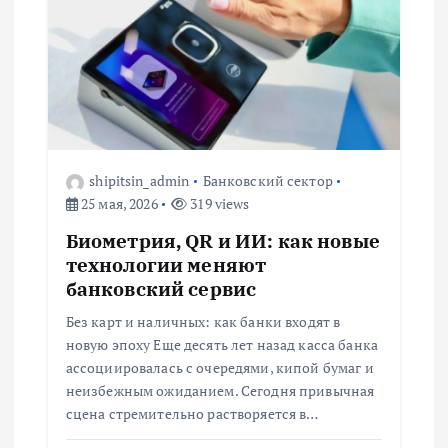
п
о
з
а
shipitsin_admin
Банковский сектор
25 мая, 2026
319 views
п
Биометрия, QR и ИИ: как новые
технологии меняют
и
банковский сервис
с
Без карт и наличных: как банки входят в
новую эпоху Еще десять лет назад касса банка
я
ассоциировалась с очередями, кипой бумаг и
неизбежным ожиданием. Сегодня привычная
м
сцена стремительно растворяется в…