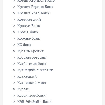
Креди Агриколь КИБ
Кредит Европа Банк
Кредит Урал Банк
Кремлевский
Крокус-Банк
Крона-банк
Кросна-банк
КС банк
Кубань Кредит
Кубаньторгбанк
Кузбассхимбанк
Кузнецкбизнесбанк
Кузнецкий
Кузнецкий мост
Курган
Курскпромбанк
КЭБ ЭйчЭнБи Банк