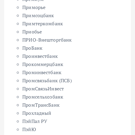
Приморье
Примсоцбанк
Примтеркомбанк
Приобье
ПРИО-Внешторгбанк
ПроБанк
Проинвестбанк
Прокоммерцбанк
Проминвестбанк
Промсвязьбанк (ПСБ)
ПромСвязьИнвест
Промсельхозбанк
ПромТрансБанк
Прохладный
ПэйПал РУ
ПэйЮ