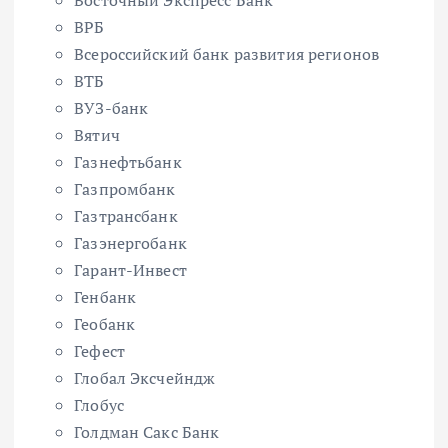
ВРБ
Всероссийский банк развития регионов
ВТБ
ВУЗ-банк
Вятич
Газнефтьбанк
Газпромбанк
Газтрансбанк
Газэнергобанк
Гарант-Инвест
Генбанк
Геобанк
Гефест
Глобал Эксчейндж
Глобус
Голдман Сакс Банк