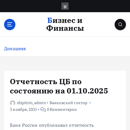
П
е
р
Бизнес и
е
Финансы
й
т
и
Домашняя
к
с
о
д
е
Отчетность ЦБ по
р
состоянию на 01.10.2025
ж
и
shipitsin_admin
Банковский сектор
м
3 ноября, 2025
0 Комментарии
о
м
у
Банк России опубликовал отчетность