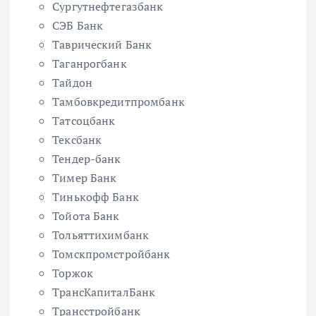
Сургутнефтегазбанк
СЭБ Банк
Таврический Банк
Таганрогбанк
Тайдон
Тамбовкредитпромбанк
Татсоцбанк
Тексбанк
Тендер-банк
Тимер Банк
Тинькофф Банк
Тойота Банк
Тольяттихимбанк
Томскпромстройбанк
Торжок
ТрансКапиталБанк
Трансстройбанк