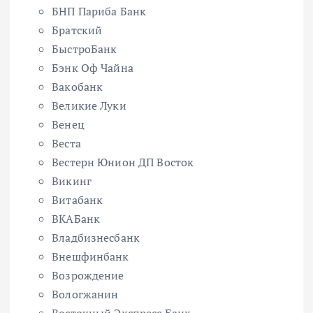
БНП Париба Банк
Братский
БыстроБанк
Бэнк Оф Чайна
Вакобанк
Великие Луки
Венец
Веста
Вестерн Юнион ДП Восток
Викинг
Витабанк
ВКАБанк
Владбизнесбанк
Внешфинбанк
Возрождение
Вологжанин
Восточный Экспресс Банк