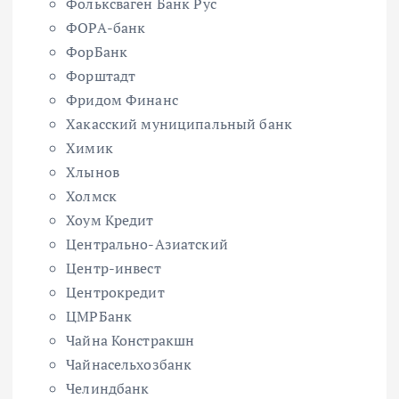
Фольксваген Банк Рус
ФОРА-банк
ФорБанк
Форштадт
Фридом Финанс
Хакасский муниципальный банк
Химик
Хлынов
Холмск
Хоум Кредит
Центрально-Азиатский
Центр-инвест
Центрокредит
ЦМРБанк
Чайна Констракшн
Чайнасельхозбанк
Челиндбанк