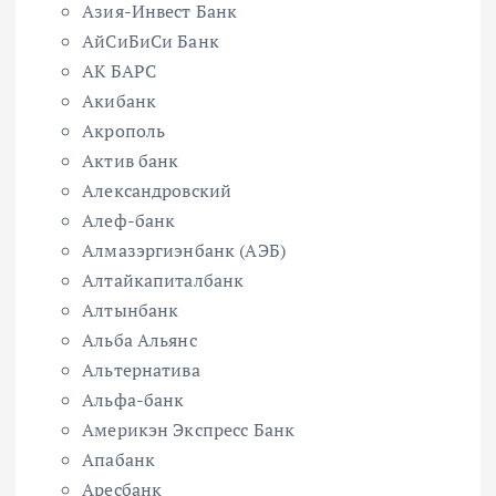
Азия-Инвест Банк
АйСиБиСи Банк
АК БАРС
Акибанк
Акрополь
Актив банк
Александровский
Алеф-банк
Алмазэргиэнбанк (АЭБ)
Алтайкапиталбанк
Алтынбанк
Альба Альянс
Альтернатива
Альфа-банк
Америкэн Экспресс Банк
Апабанк
Аресбанк