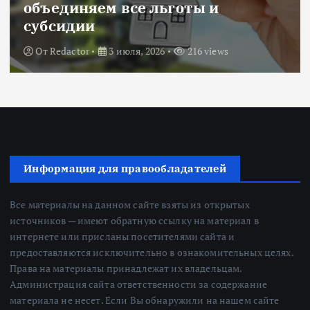
объединяем все льготы и
субсидии
От
Redactor
3 июля, 2026
216 views
Информация для правообладателей
Все материалы на данном сайте взяты из открытых
источников — имеют обратную ссылку на материал в
интернете или присланы посетителями сайта и
предоставляются исключительно в ознакомительных целях.
Права на материалы принадлежат их владельцам.
Администрация сайта ответственности за содержание
материала не несет. Если Вы обнаружили на нашем сайте