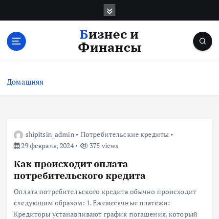
П
е
р
Бизнес и
е
Финансы
й
т
и
Домашняя
к
с
о
д
е
shipitsin_admin
Потребительские кредиты
р
29 февраля, 2024
375 views
ж
Как происходит оплата
и
м
потребительского кредита
о
Оплата потребительского кредита обычно происходит
м
следующим образом: 1. Ежемесячные платежи:
у
Кредиторы устанавливают график погашения, который