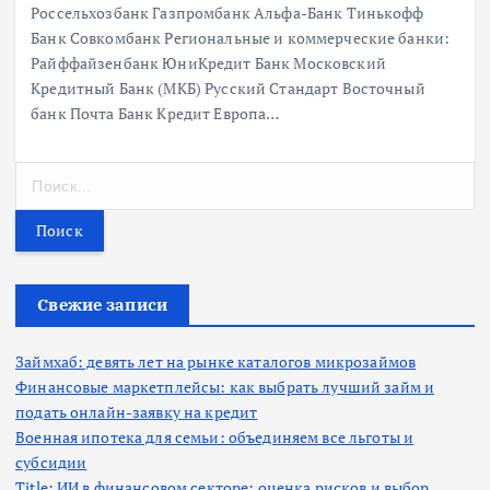
Россельхозбанк Газпромбанк Альфа-Банк Тинькофф
Банк Совкомбанк Региональные и коммерческие банки:
Райффайзенбанк ЮниКредит Банк Московский
Кредитный Банк (МКБ) Русский Стандарт Восточный
банк Почта Банк Кредит Европа…
Н
а
й
т
и
:
Свежие записи
Займхаб: девять лет на рынке каталогов микрозаймов
Финансовые маркетплейсы: как выбрать лучший займ и
подать онлайн-заявку на кредит
Военная ипотека для семьи: объединяем все льготы и
субсидии
Title: ИИ в финансовом секторе: оценка рисков и выбор