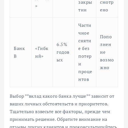
закры
смотр
»
тии
ено
Части
чное
Попо
сняти
6.5%
лнен
Банк
«Гибк
е без
годов
ие
В
ий»
потер
ых
возмо
и
жно
проце
нтов
Выбор **вклад какого банка лучше** зависит от
ваших личных обстоятельств и приоритетов.
Тщательно взвесьте все факторы, прежде чем
принимать решение. Обратите внимание на
отзывы других клиентов и проконсультируйтесь