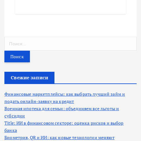
Н
а
й
т
и
:
Свежие записи
Финансовые маркетплейсы: как выбрать лучший займ и
подать онлайн-заявку на кредит
Военная ипотека для семьи: объединяем все льготы и
субсидии
Title: ИИ в финансовом секторе: оценка рисков и выбор
банка
Биометрия, QR и ИИ: как новые технологии меняют