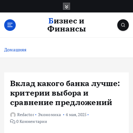
П
е
р
Бизнес и
е
Финансы
й
т
и
Домашняя
к
с
о
д
е
Вклад какого банка лучше:
р
критерии выбора и
ж
и
сравнение предложений
м
о
Redactor
Экономика
4 мая, 2025
м
0 Комментарии
у