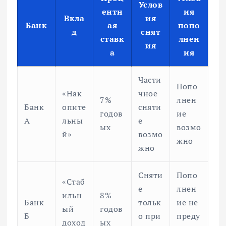
Услов
ентн
ия
Вкла
ия
Банк
ая
попо
д
снят
ставк
лнен
ия
а
ия
Части
Попо
«Нак
чное
7%
лнен
Банк
опите
сняти
годов
ие
А
льны
е
ых
возмо
й»
возмо
жно
жно
Сняти
Попо
«Стаб
е
лнен
ильн
8%
Банк
тольк
ие не
ый
годов
Б
о при
преду
доход
ых