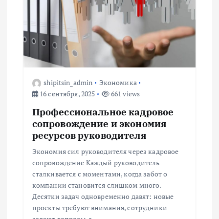
и
я
п
о
shipitsin_admin
Экономика
16 сентября, 2025
661 views
з
Профессиональное кадровое
а
сопровождение и экономия
ресурсов руководителя
п
Экономия сил руководителя через кадровое
сопровождение Каждый руководитель
и
сталкивается с моментами, когда забот о
компании становится слишком много.
с
Десятки задач одновременно давят: новые
проекты требуют внимания, сотрудники
задают вопросы, а…