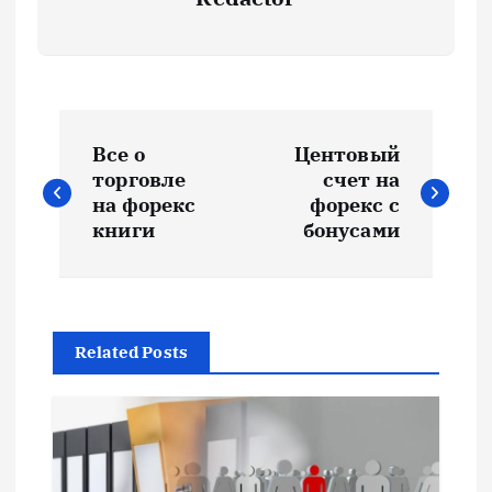
Н
Все о
Центовый
а
торговле
счет на
на форекс
форекс с
в
книги
бонусами
и
г
Related Posts
а
ц