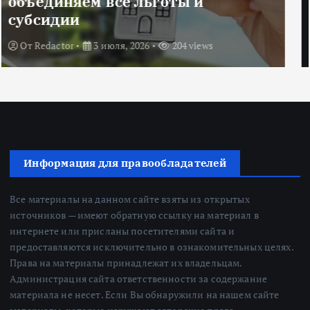
Title: ИИ в финансовом секторе:
оценка рисков и выбор банка
От
Redactor
18 июня, 2026
224 views
Информация для правообладателей
Все материалы на данном сайте взяты из открытых
источников — имеют обратную ссылку на материал в
интернете или присланы посетителями сайта и
предоставляются исключительно в ознакомительных целях.
Права на материалы принадлежат их владельцам.
Администрация сайта ответственности за содержание
материала не несет. Если Вы обнаружили на нашем сайте