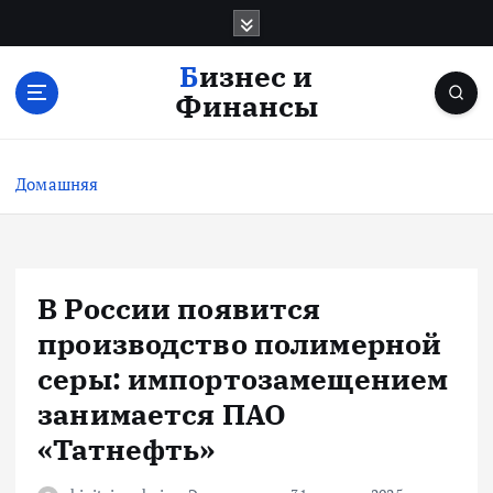
П
е
р
Бизнес и
е
Финансы
й
т
и
Домашняя
к
с
о
д
е
В России появится
р
производство полимерной
ж
и
серы: импортозамещением
м
занимается ПАО
о
«Татнефть»
м
у