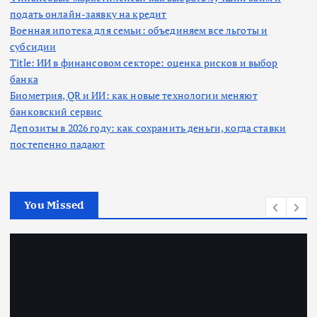
подать онлайн-заявку на кредит
Военная ипотека для семьи: объединяем все льготы и
субсидии
Title: ИИ в финансовом секторе: оценка рисков и выбор
банка
Биометрия, QR и ИИ: как новые технологии меняют
банковский сервис
Депозиты в 2026 году: как сохранить деньги, когда ставки
постепенно падают
You Missed