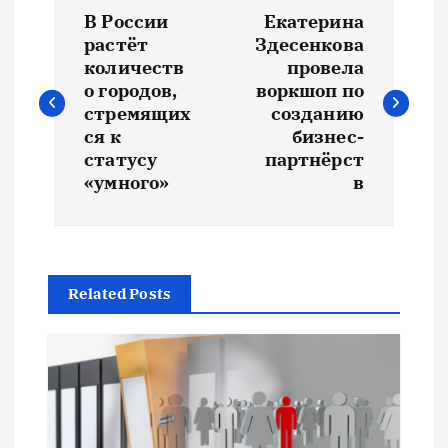
Н
В России
Екатерина
а
растёт
Здесенкова
количеств
провела
в
о городов,
воркшоп по
стремящих
созданию
и
ся к
бизнес-
статусу
партнёрст
«умного»
в
г
а
ц
Related Posts
и
я
п