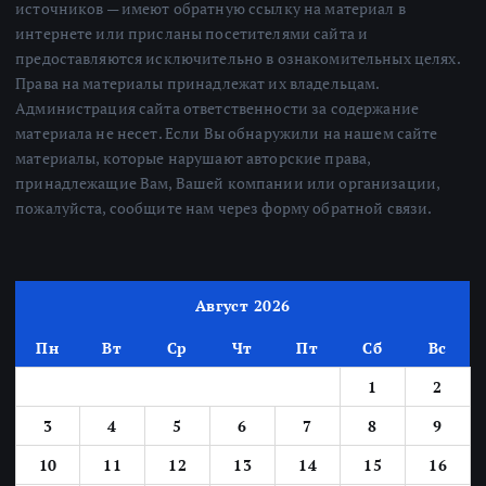
источников — имеют обратную ссылку на материал в
интернете или присланы посетителями сайта и
предоставляются исключительно в ознакомительных целях.
Права на материалы принадлежат их владельцам.
Администрация сайта ответственности за содержание
материала не несет. Если Вы обнаружили на нашем сайте
материалы, которые нарушают авторские права,
принадлежащие Вам, Вашей компании или организации,
пожалуйста, сообщите нам через форму обратной связи.
Август 2026
Пн
Вт
Ср
Чт
Пт
Сб
Вс
1
2
3
4
5
6
7
8
9
10
11
12
13
14
15
16