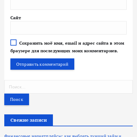
Сайт
Сохранить моё имя, email и адрес сайта в этом
браузере для последующих моих комментариев.
Н
а
й
т
и
:
Свежие записи
Финансовые маркетплейсы: как выбрать лучший займ и