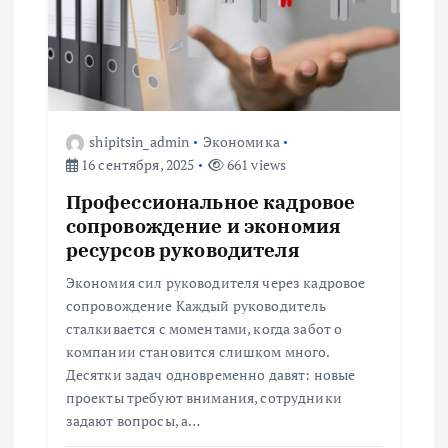
о
з
а
shipitsin_admin
Экономика
16 сентября, 2025
661 views
п
Профессиональное кадровое
сопровождение и экономия
и
ресурсов руководителя
с
Экономия сил руководителя через кадровое
сопровождение Каждый руководитель
я
сталкивается с моментами, когда забот о
компании становится слишком много.
м
Десятки задач одновременно давят: новые
проекты требуют внимания, сотрудники
задают вопросы, а…