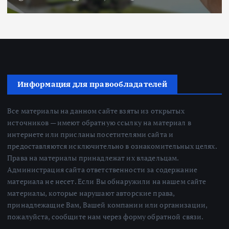
Информация для правообладателей
Все материалы на данном сайте взяты из открытых
источников — имеют обратную ссылку на материал в
интернете или присланы посетителями сайта и
предоставляются исключительно в ознакомительных целях.
Права на материалы принадлежат их владельцам.
Администрация сайта ответственности за содержание
материала не несет. Если Вы обнаружили на нашем сайте
материалы, которые нарушают авторские права,
принадлежащие Вам, Вашей компании или организации,
пожалуйста, сообщите нам через форму обратной связи.