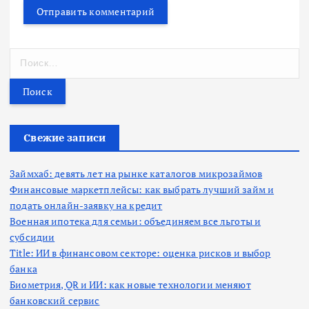
Н
а
й
т
и
:
Свежие записи
Займхаб: девять лет на рынке каталогов микрозаймов
Финансовые маркетплейсы: как выбрать лучший займ и
подать онлайн-заявку на кредит
Военная ипотека для семьи: объединяем все льготы и
субсидии
Title: ИИ в финансовом секторе: оценка рисков и выбор
банка
Биометрия, QR и ИИ: как новые технологии меняют
банковский сервис