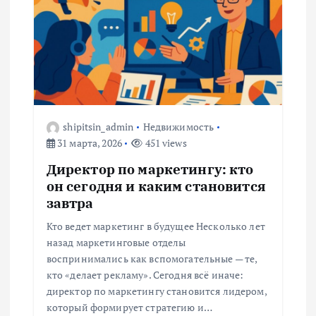
я
п
о
з
shipitsin_admin
Недвижимость
31 марта, 2026
451 views
а
Директор по маркетингу: кто
он сегодня и каким становится
п
завтра
и
Кто ведет маркетинг в будущее Несколько лет
назад маркетинговые отделы
с
воспринимались как вспомогательные — те,
кто «делает рекламу». Сегодня всё иначе:
я
директор по маркетингу становится лидером,
который формирует стратегию и…