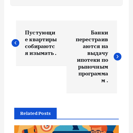
Н
Пустующи
Банки
а
е квартиры
перестраив
собираютс
аются на
в
я изымать .
выдачу
ипотеки по
и
рыночным
программа
м .
г
а
ц
Related Posts
и