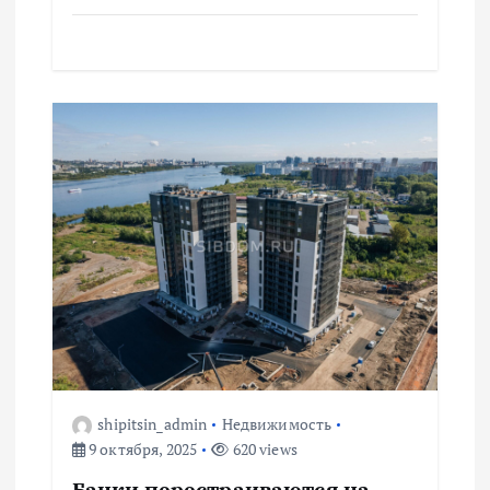
м
shipitsin_admin
Недвижимость
9 октября, 2025
620 views
Банки перестраиваются на