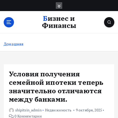
П
е
р
Бизнес и
е
Финансы
й
т
и
Домашняя
к
с
о
д
е
Условия получения
р
семейной ипотеки теперь
ж
и
значительно отличаются
м
между банками.
о
м
shipitsin_admin
Недвижимость
9 октября, 2025
у
0 Комментарии