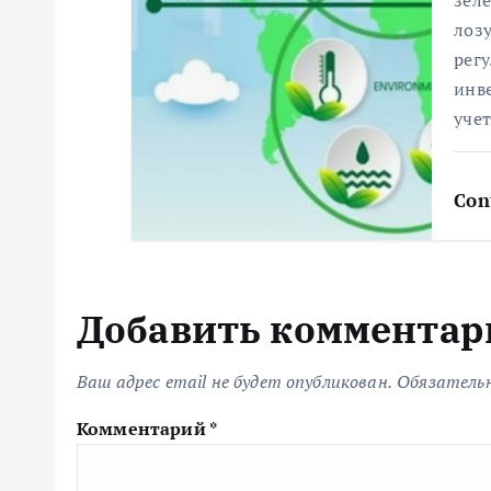
я
зел
лозу
рег
м
инве
уче
Con
Добавить комментар
Ваш адрес email не будет опубликован.
Обязатель
Комментарий
*