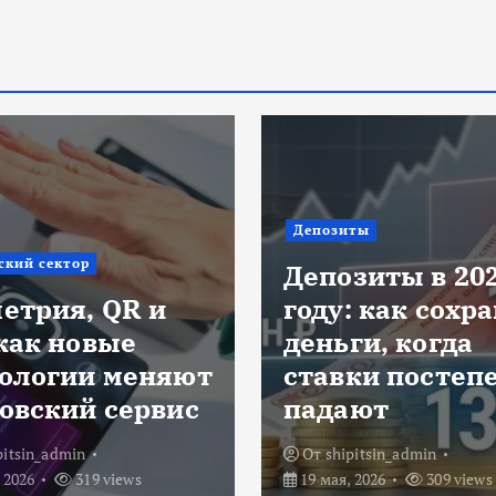
Инвестиции
ты
Яндекс
зиты в 2026
авиабилеты: к
: как сохранить
сейчас искать
ги, когда
дешёвые пере
ки постепенно
без лишних
ают
заморочек
pitsin_admin
От
shipitsin_admin
 2026
309 views
29 апреля, 2026
416 vi