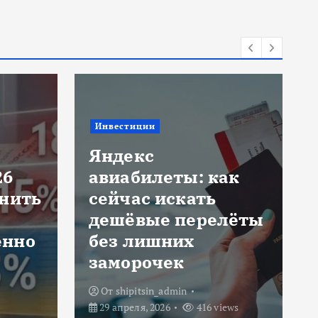
Кредиты для бизнеса
Финансовые
ак
маркетплейсы: как
выбрать лучший
лёты
займ и подать
онлайн-заявку на
кредит
От
shipitsin_admin
ews
30 июля, 2026
49 views