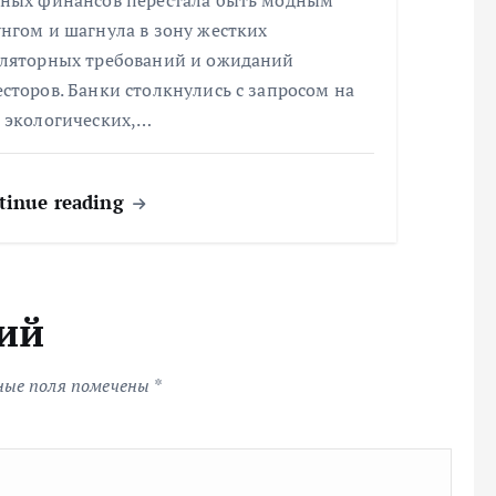
ёных финансов перестала быть модным
нгом и шагнула в зону жестких
уляторных требований и ожиданий
сторов. Банки столкнулись с запросом на
т экологических,…
tinue reading
ий
ные поля помечены
*