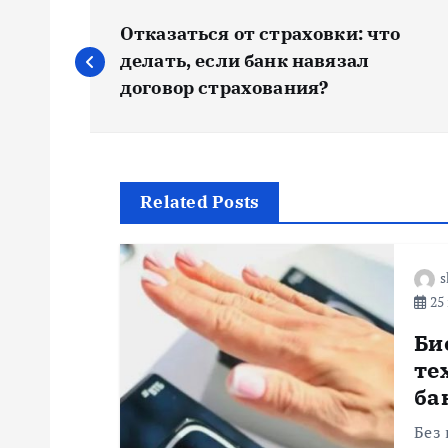
Н
Отказаться от страховки: что
а
делать, если банк навязал
договор страхования?
в
и
Related Posts
г
s
а
25 
ц
Би
те
и
ба
Без 