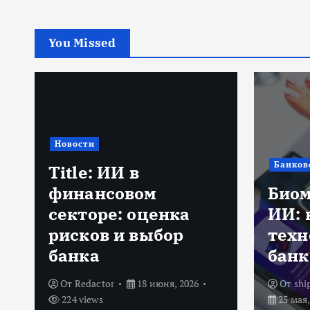
You Missed
Депози
Банковский сектор
Депо
Биометрия, QR и
году
ИИ: как новые
день
технологии меняют
став
банковский сервис
пад
От
shipitsin_admin
От
shi
25 мая, 2026
319 views
19 мая,