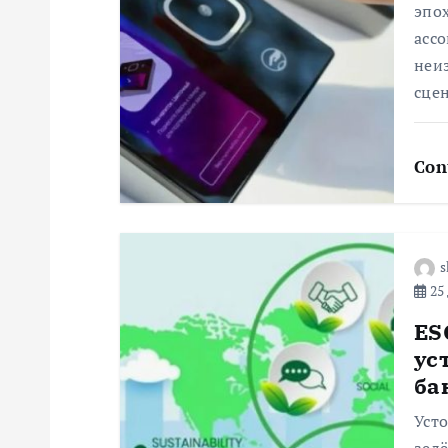
я
эпох
ассо
п
неи
сцен
о
Con
з
а
s
п
25 
ES
и
ус
ба
с
Уст