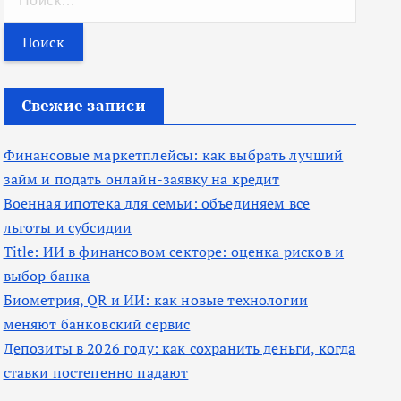
а
й
т
и
Свежие записи
:
Финансовые маркетплейсы: как выбрать лучший
займ и подать онлайн-заявку на кредит
Военная ипотека для семьи: объединяем все
льготы и субсидии
Title: ИИ в финансовом секторе: оценка рисков и
выбор банка
Биометрия, QR и ИИ: как новые технологии
меняют банковский сервис
Депозиты в 2026 году: как сохранить деньги, когда
ставки постепенно падают