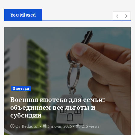
з
You Missed
а
п
и
с
е
Ипотека
й
Военная ипотека для семьи:
объединяем все льготы и
субсидии
От
Redactor
3 июля, 2026
215 views