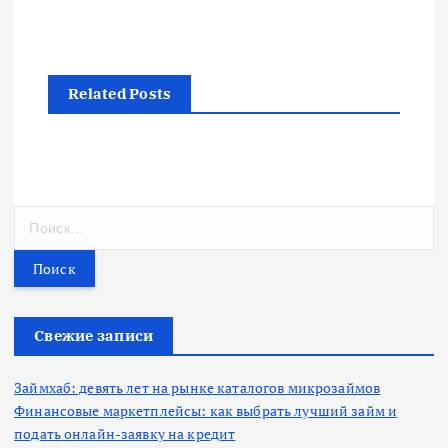
Related Posts
Н
а
й
т
и
:
Свежие записи
Займхаб: девять лет на рынке каталогов микрозаймов
Финансовые маркетплейсы: как выбрать лучший займ и
подать онлайн-заявку на кредит