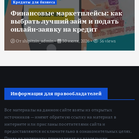
Ипотека
к
Военная ипотека для семьи:
объединяем все льготы и
субсидии
От
Redactor
3 июля, 2026
213 views
Информация для правообладателей
Все материалы на данном сайте взяты из открытых
источников — имеют обратную ссылку на материал в
интернете или присланы посетителями сайта и
предоставляются исключительно в ознакомительных целях.
Права на материалы принадлежат их владельцам.