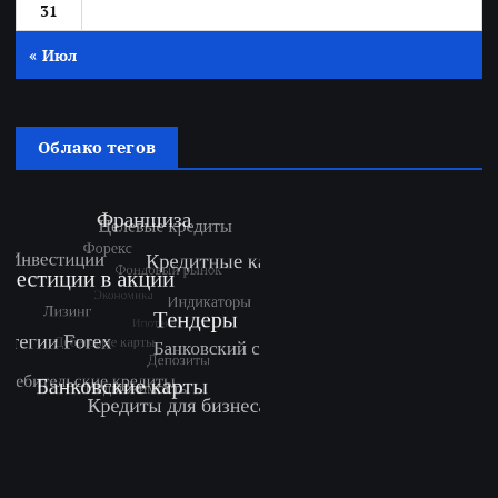
31
« Июл
Облако тегов