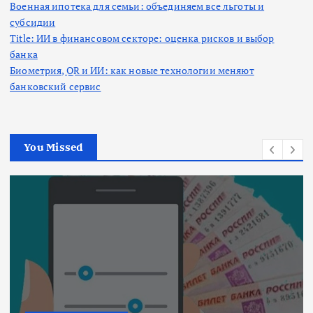
Военная ипотека для семьи: объединяем все льготы и
субсидии
Title: ИИ в финансовом секторе: оценка рисков и выбор
банка
Биометрия, QR и ИИ: как новые технологии меняют
банковский сервис
You Missed