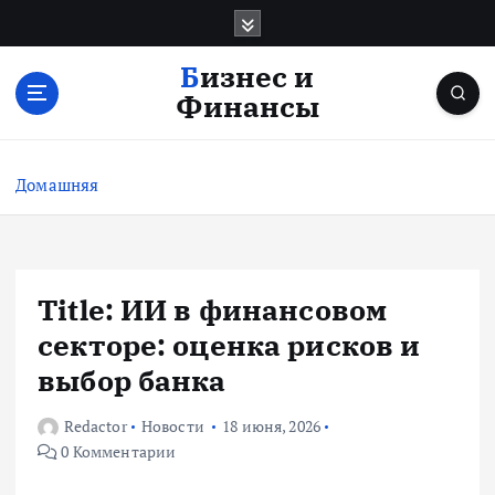
П
е
р
Бизнес и
е
Финансы
й
т
и
Домашняя
к
с
о
д
е
Title: ИИ в финансовом
р
секторе: оценка рисков и
ж
и
выбор банка
м
о
Redactor
Новости
18 июня, 2026
м
0 Комментарии
у