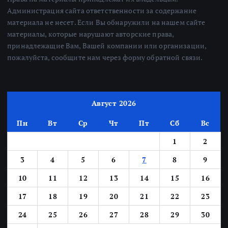
Администрация сайта ответственности за содержание
материала не несет. Если Вы обнаружили на нашем сайте
материалы, которые нарушают авторские права,
принадлежащие Вам, Вашей компании или организации,
пожалуйста, сообщите нам через форму обратной связи.
Август 2026
Пн
Вт
Ср
Чт
Пт
Сб
Вс
1
2
3
4
5
6
7
8
9
10
11
12
13
14
15
16
17
18
19
20
21
22
23
24
25
26
27
28
29
30