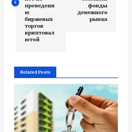
и
проведени
фонды
ю
денежного
г
биржевых
рынка
торгов
а
криптовал
ютой
ц
и
я
Related Posts
п
о
з