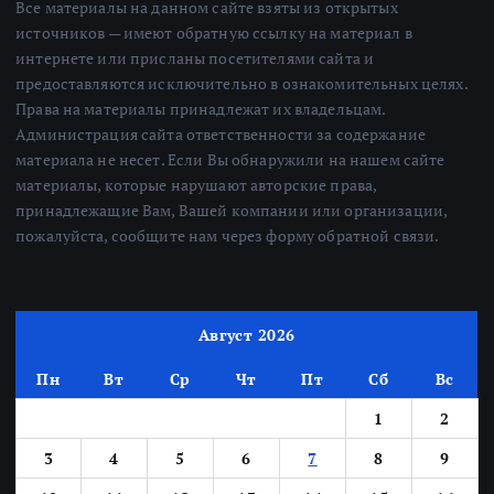
Все материалы на данном сайте взяты из открытых
источников — имеют обратную ссылку на материал в
интернете или присланы посетителями сайта и
предоставляются исключительно в ознакомительных целях.
Права на материалы принадлежат их владельцам.
Администрация сайта ответственности за содержание
материала не несет. Если Вы обнаружили на нашем сайте
материалы, которые нарушают авторские права,
принадлежащие Вам, Вашей компании или организации,
пожалуйста, сообщите нам через форму обратной связи.
Август 2026
Пн
Вт
Ср
Чт
Пт
Сб
Вс
1
2
3
4
5
6
7
8
9