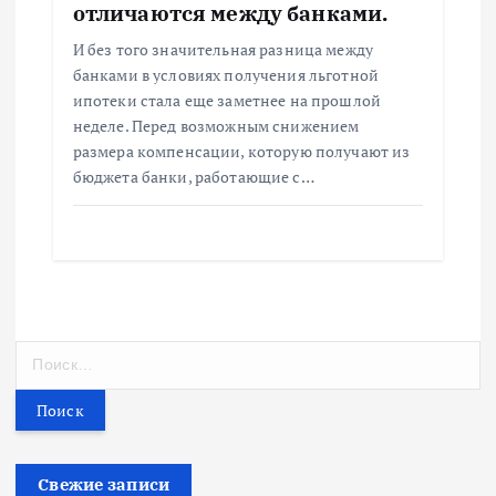
отличаются между банками.
И без того значительная разница между
банками в условиях получения льготной
ипотеки стала еще заметнее на прошлой
неделе. Перед возможным снижением
размера компенсации, которую получают из
бюджета банки, работающие с…
Н
а
й
т
и
:
Свежие записи