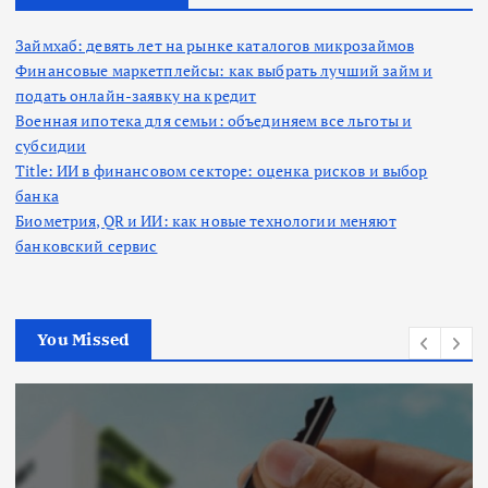
Займхаб: девять лет на рынке каталогов микрозаймов
Финансовые маркетплейсы: как выбрать лучший займ и
подать онлайн-заявку на кредит
Военная ипотека для семьи: объединяем все льготы и
субсидии
Title: ИИ в финансовом секторе: оценка рисков и выбор
банка
Биометрия, QR и ИИ: как новые технологии меняют
банковский сервис
You Missed