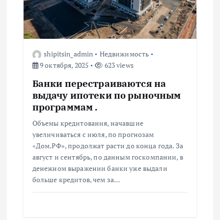
п
о
shipitsin_admin
Недвижимость
з
9 октября, 2025
623 views
Банки перестраиваются на
а
выдачу ипотеки по рыночным
программам .
п
Объемы кредитования, начавшие
и
увеличиваться с июля, по прогнозам
«Дом.РФ», продолжат расти до конца года. За
с
август и сентябрь, по данным госкомпании, в
денежном выражении банки уже выдали
больше кредитов, чем за…
я
м