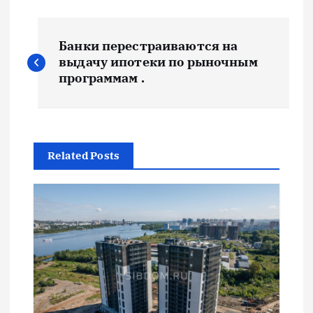
Н
Банки перестраиваются на
а
выдачу ипотеки по рыночным
программам .
в
и
Related Posts
г
а
ц
и
я