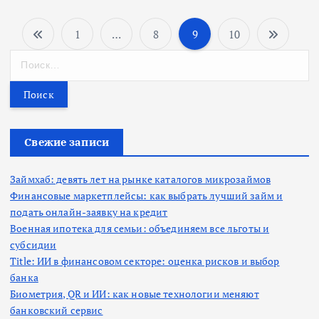
1
…
8
9
10
П
Н
а
а
й
т
г
и
:
Свежие записи
и
н
Займхаб: девять лет на рынке каталогов микрозаймов
Финансовые маркетплейсы: как выбрать лучший займ и
подать онлайн-заявку на кредит
а
Военная ипотека для семьи: объединяем все льготы и
субсидии
ц
Title: ИИ в финансовом секторе: оценка рисков и выбор
банка
и
Биометрия, QR и ИИ: как новые технологии меняют
банковский сервис