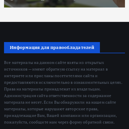
Информация для правообладателей
Все материалы на данном сайте взяты из открытых
источников — имеют обратную ссылку на материал в
интернете или присланы посетителями сайта и
предоставляются исключительно в ознакомительных целях.
Права на материалы принадлежат их владельцам.
Администрация сайта ответственности за содержание
материала не несет. Если Вы обнаружили на нашем сайте
материалы, которые нарушают авторские права,
принадлежащие Вам, Вашей компании или организации,
пожалуйста, сообщите нам через форму обратной связи.