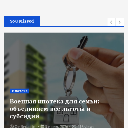
я
з
You Missed
а
п
и
с
е
Ипотека
й
Военная ипотека для семьи:
объединяем все льготы и
субсидии
От
Redactor
3 июля, 2026
216 views