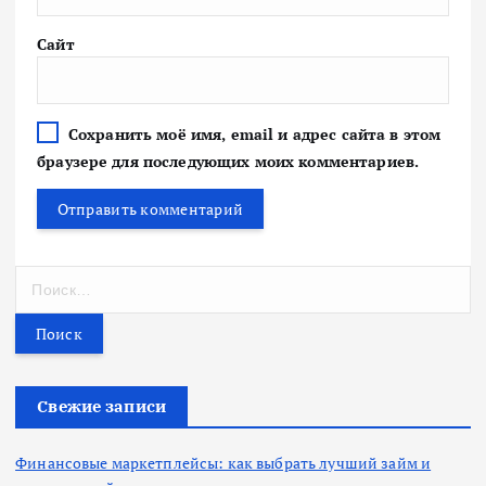
Сайт
Сохранить моё имя, email и адрес сайта в этом
браузере для последующих моих комментариев.
Н
а
й
т
и
:
Свежие записи
Финансовые маркетплейсы: как выбрать лучший займ и