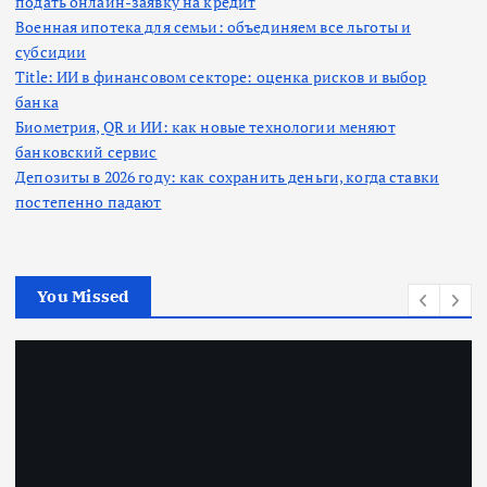
подать онлайн-заявку на кредит
Военная ипотека для семьи: объединяем все льготы и
субсидии
Title: ИИ в финансовом секторе: оценка рисков и выбор
банка
Биометрия, QR и ИИ: как новые технологии меняют
банковский сервис
Депозиты в 2026 году: как сохранить деньги, когда ставки
постепенно падают
You Missed