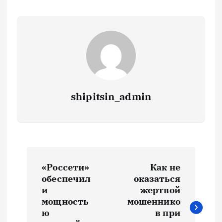
shipitsin_admin
Н
«Россети»
Как не
а
обеспечил
оказаться
и
жертвой
в
мощность
мошеннико
ю
в при