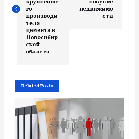
и
крупнейше
покупке
го
недвижимо
производи
сти
г
теля
цемента в
а
Новосибир
ской
ц
области
и
я
Related Posts
п
о
з