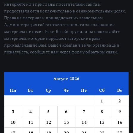
интернете или присланы посетителями сайта и
предоставляются исключительно в ознакомительных целях.
Права на материалы принадлежат их владельцам.
Администрация сайта ответственности за содержание
материала не несет. Если Вы обнаружили на нашем сайте
материалы, которые нарушают авторские права,
принадлежащие Вам, Вашей компании или организации,
пожалуйста, сообщите нам через форму обратной связи.
Август 2026
Пн
Вт
Ср
Чт
Пт
Сб
Вс
1
2
3
4
5
6
7
8
9
10
11
12
13
14
15
16
17
18
19
20
21
22
23