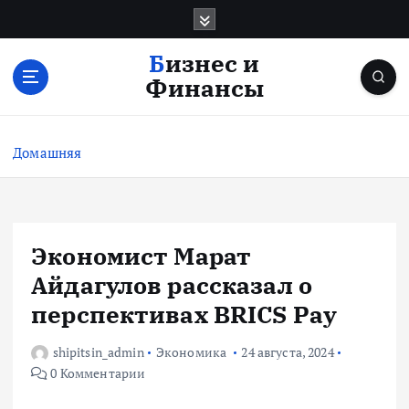
П
е
р
Бизнес и
е
Финансы
й
т
и
Домашняя
к
с
о
д
е
Экономист Марат
р
Айдагулов рассказал о
ж
и
перспективах BRICS Pay
м
о
shipitsin_admin
Экономика
24 августа, 2024
м
0 Комментарии
у