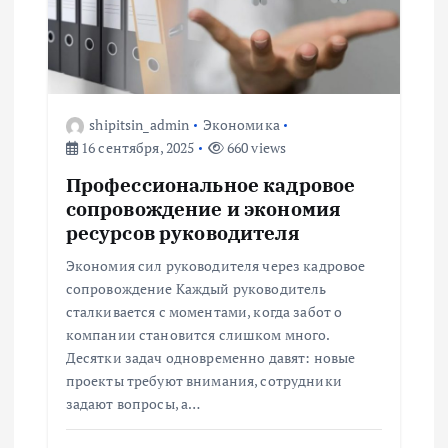
а
п
и
shipitsin_admin
Экономика
с
16 сентября, 2025
660 views
Профессиональное кадровое
я
сопровождение и экономия
ресурсов руководителя
м
Экономия сил руководителя через кадровое
сопровождение Каждый руководитель
сталкивается с моментами, когда забот о
компании становится слишком много.
Десятки задач одновременно давят: новые
проекты требуют внимания, сотрудники
задают вопросы, а…