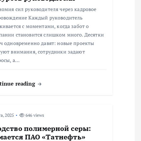
номия сил руководителя через кадровое
ровождение Каждый руководитель
кивается с моментами, когда забот о
пании становится слишком много. Десятки
ач одновременно давят: новые проекты
буют внимания, сотрудники задают
росы, а…
tinue reading
а, 2025
646 views
одство полимерной серы:
ается ПАО «Татнефть»