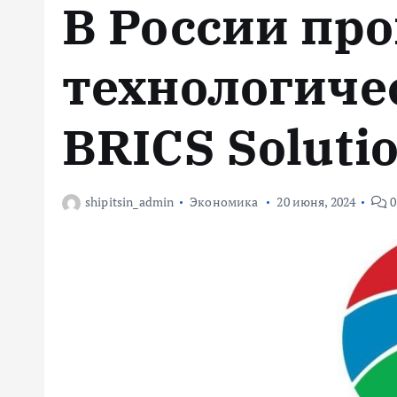
В России пр
м
у
технологиче
BRICS Soluti
shipitsin_admin
Экономика
20 июня, 2024
0