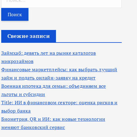
а
й
т
и
Свежие записи
:
Займхаб: девять лет на рынке каталогов
микрозаймов
Финансовые маркетплейсы: как выбрать лучший
займ и подать онлайн-заявку на кредит
Военная ипотека для семьи: объединяем все
льготы и субсидии
Title: ИИ в финансовом секторе: оценка рисков и
выбор банка
Биометрия, QR и ИИ: как новые технологии
меняют банковский сервис