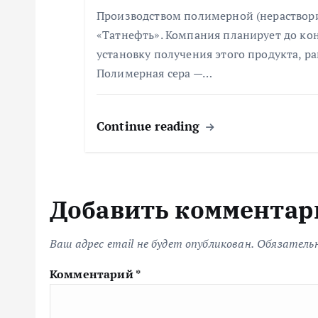
я
Производством полимерной (нераствор
«Татнефть». Компания планирует до кон
м
установку получения этого продукта, р
Полимерная сера —…
Continue reading
Добавить комментар
Ваш адрес email не будет опубликован.
Обязатель
Комментарий
*