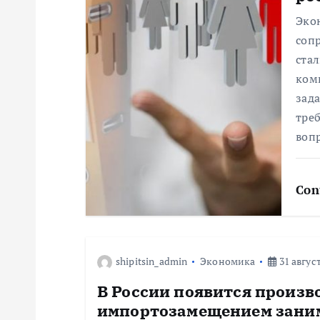
я
Эко
соп
п
стал
ком
о
зад
тре
з
воп
а
Con
п
и
shipitsin_admin
Экономика
31 август
В России появится произв
с
импортозамещением заним