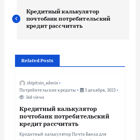
Н
Кредитный калькулятор
а
почтобанк потребительский
кредит рассчитать
в
и
Related Posts
г
а
shipitsin_admin
Потребительские кредиты
3 декабря, 2023
ц
368 views
Кредитный калькулятор
и
почтобанк потребительский
кредит рассчитать
я
Кредитный калькулятор Почта Банка для