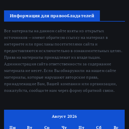
Информация для правообладателей
Все материалы на данном сайте взяты из открытых
источников — имеют обратную ссылку на материал в
интернете или присланы посетителями сайта и
предоставляются исключительно в ознакомительных целях.
Права на материалы принадлежат их владельцам.
Администрация сайта ответственности за содержание
материала не несет. Если Вы обнаружили на нашем сайте
материалы, которые нарушают авторские права,
принадлежащие Вам, Вашей компании или организации,
пожалуйста, сообщите нам через форму обратной связи.
Август 2026
Пн
Вт
Ср
Чт
Пт
Сб
Вс