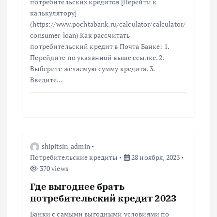
п
потребительских кредитов [Перейти к
калькулятору]
о
(https://www.pochtabank.ru/calculator/calculator/
consumer-loan) Как рассчитать
з
потребительский кредит в Почта Банке: 1.
Перейдите по указанной выше ссылке. 2.
Выберите желаемую сумму кредита. 3.
а
Введите…
п
и
с
shipitsin_admin
Потребительские кредиты
28 ноября, 2023
я
370 views
Где выгоднее брать
м
потребительский кредит 2023
Банки с самыми выгодными условиями по