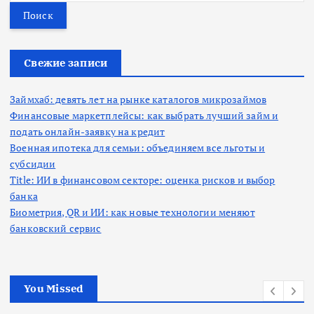
й
т
и
:
Свежие записи
Займхаб: девять лет на рынке каталогов микрозаймов
Финансовые маркетплейсы: как выбрать лучший займ и
подать онлайн-заявку на кредит
Военная ипотека для семьи: объединяем все льготы и
субсидии
Title: ИИ в финансовом секторе: оценка рисков и выбор
банка
Биометрия, QR и ИИ: как новые технологии меняют
банковский сервис
You Missed