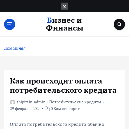
П
е
р
Бизнес и
е
Финансы
й
т
и
Домашняя
к
с
о
д
е
Как происходит оплата
р
потребительского кредита
ж
и
shipitsin_admin
Потребительские кредиты
м
29 февраля, 2024
0 Комментарии
о
м
у
Оплата потребительского кредита обычно