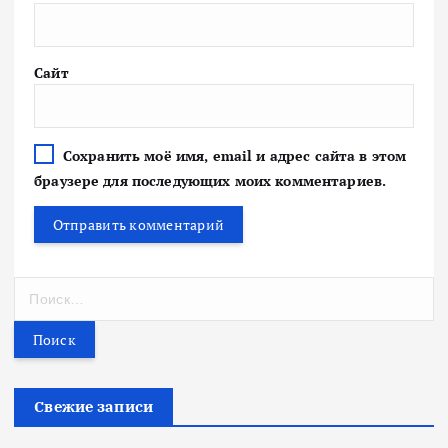
Сайт
Сохранить моё имя, email и адрес сайта в этом
браузере для последующих моих комментариев.
Н
а
й
т
и
:
Свежие записи