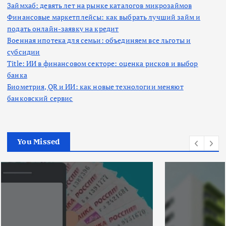
Займхаб: девять лет на рынке каталогов микрозаймов
Финансовые маркетплейсы: как выбрать лучший займ и
подать онлайн-заявку на кредит
Военная ипотека для семьи: объединяем все льготы и
субсидии
Title: ИИ в финансовом секторе: оценка рисков и выбор
банка
Биометрия, QR и ИИ: как новые технологии меняют
банковский сервис
You Missed