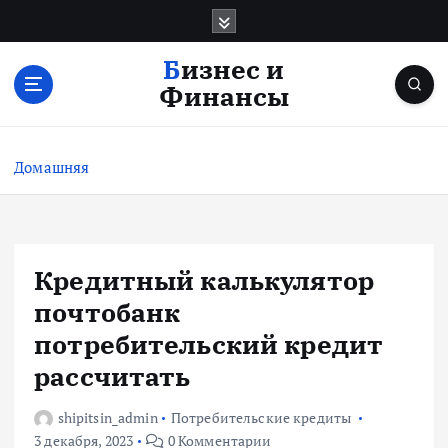
П
е
р
Бизнес и
е
Финансы
й
т
и
Домашняя
к
с
о
д
е
Кредитный калькулятор
р
почтобанк
ж
и
потребительский кредит
м
рассчитать
о
м
shipitsin_admin
Потребительские кредиты
у
3 декабря, 2023
0 Комментарии