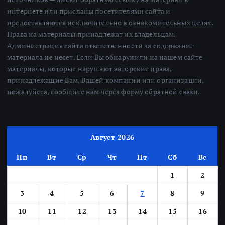
интернете или присланы посетителями сайта и
предоставляются исключительно в ознакомительных целях.
Права на материалы принадлежат их владельцам.
Администрация сайта ответственности за содержание
материала не несет. Если Вы обнаружили на нашем сайте
материалы, которые нарушают авторские права,
принадлежащие Вам, Вашей компании или организации,
пожалуйста, сообщите нам через форму обратной связи.
Август 2026
Пн
Вт
Ср
Чт
Пт
Сб
Вс
1
2
3
4
5
6
7
8
9
10
11
12
13
14
15
16