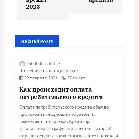
и
2023
г
а
Related Posts
ц
и
shipitsin_admin
Потребительские кредиты
я
29 февраля, 2024
371 views
Как происходит оплата
п
потребительского кредита
о
Оплата потребительского кредита обычно
происходит следующим образом: 1.
з
Ежемесячные платежи: Кредиторы
устанавливают график погашения, который
определяет дату погашения каждого платежа и