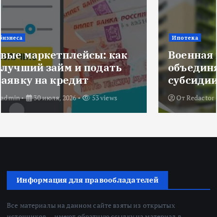
Ипотека
Военная ипотека для семьи:
объединяем все льготы и
субсидии
От
Redactor
3 июля, 2026
207 views
Информация для правообладателей
Все материалы на данном сайте взяты из открытых
источников — имеют обратную ссылку на материал в