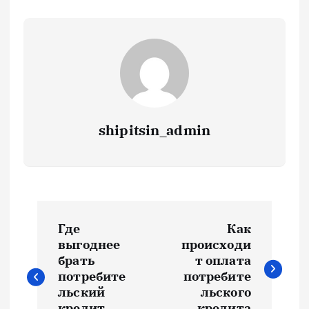
shipitsin_admin
Н
Где
Как
а
выгоднее
происходи
брать
т оплата
в
потребите
потребите
льский
льского
кредит
кредита