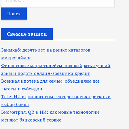
а
й
т
и
Свежие записи
:
Займхаб: девять лет на рынке каталогов
микрозаймов
Финансовые маркетплейсы: как выбрать лучший
займ и подать онлайн-заявку на кредит
Военная ипотека для семьи: объединяем все
льготы и субсидии
Title: ИИ в финансовом секторе: оценка рисков и
выбор банка
Биометрия, QR и ИИ: как новые технологии
меняют банковский сервис