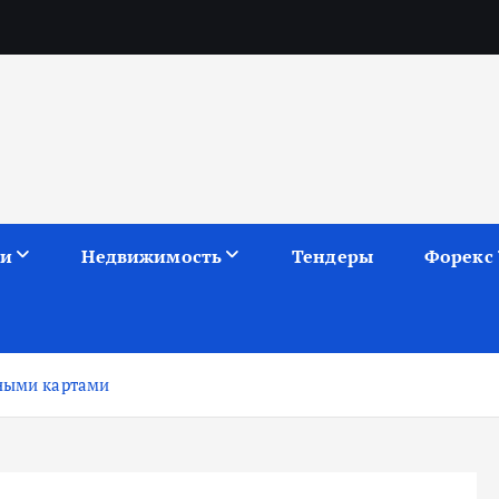
ии
Недвижимость
Тендеры
Форекс
тными картами