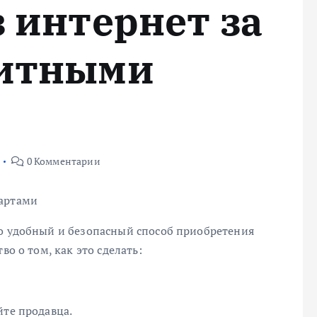
 интернет за
дитными
0 Комментарии
картами
то удобный и безопасный способ приобретения
во о том, как это сделать:
йте продавца.