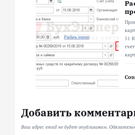
п
Ра
пр
и
Про
с
карт
51 К
я
сче
карт
м
Con
Добавить комментар
Ваш адрес email не будет опубликован.
Обязатель