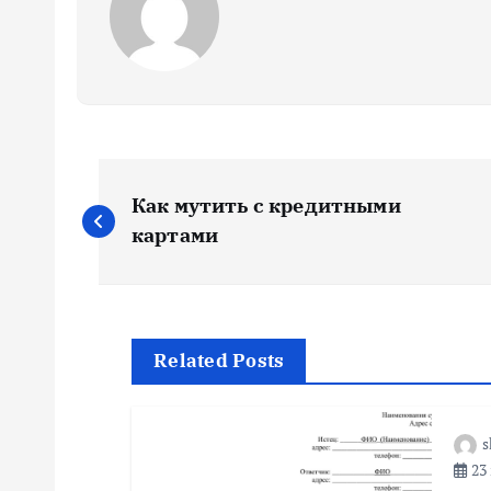
Н
Как мутить с кредитными
а
картами
в
и
Related Posts
г
s
23 