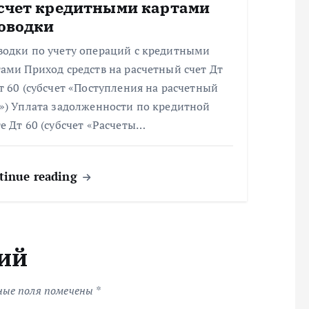
счет кредитными картами
оводки
водки по учету операций с кредитными
ами Приход средств на расчетный счет Дт
т 60 (субсчет «Поступления на расчетный
т») Уплата задолженности по кредитной
е Дт 60 (субсчет «Расчеты…
tinue reading
ий
ные поля помечены
*