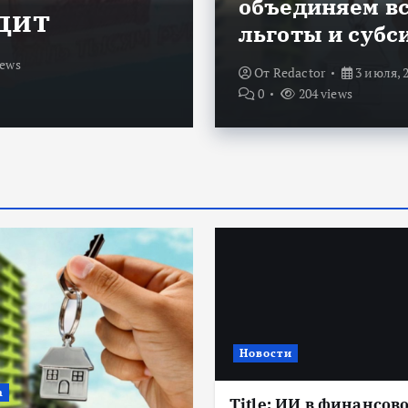
объединяем в
дит
субсидии
льготы и субс
iews
От
Redactor
3 июля, 2026
От
Redactor
3 июля, 
0
204 views
Новости
а
Title: ИИ в финансов