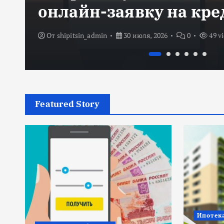
онлайн-заявку на кре
От
shipitsin_admin
30 июля, 2026
0
49 v
Featured Story
Ипотек