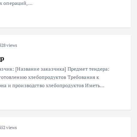
х операций,…
328 views
ер
азчик: [Название заказчика] Предмет тендера:
зготовлению хлебопродуктов Требования к
рна и производство хлебопродуктов Иметь…
52 views