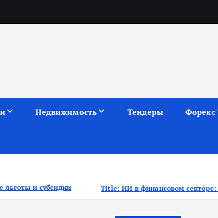
ии
Недвижимость
Тендеры
Форекс
Title: ИИ в финансовом секторе: оценка рисков и выбор ба