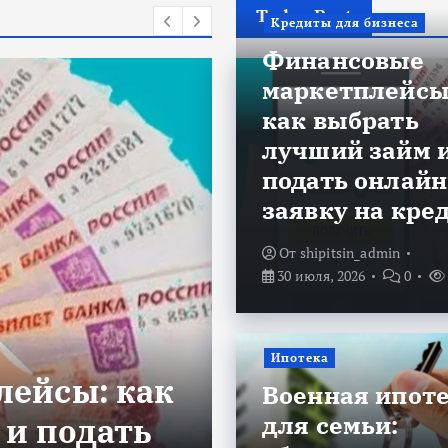
Today Post
Кредиты для бизнеса
Финансовые
маркетплейсы
как выбрать
лучший займ 
подать онлайн
заявку на кре
От
shipitsin_admin
30 июля, 2026
0
Ипотека
Ипотека
ейсы: как
Военная ипо
Военная ипот
для семьи:
 и подать
объединяем 