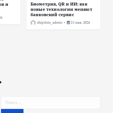
Биометрия, QR и ИИ: как
ов и
с
новые технологии меняют
банковский сервис
26
shipitsin_admin
25 мая, 2026
Н
а
й