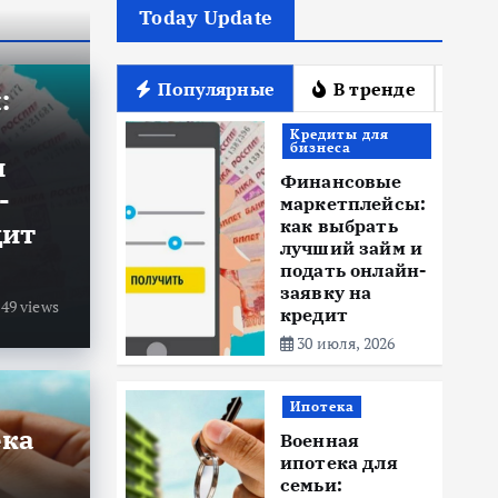
Today Update
Популярные
В тренде
П
:
Кредиты для
бизнеса
и
Финансовые
-
маркетплейсы:
как выбрать
дит
лучший займ и
подать онлайн-
заявку на
49 views
кредит
30 июля, 2026
Ипотека
тека для семьи:
Ново
ека
Военная
ипотека для
все льготы и
Ti
семьи: