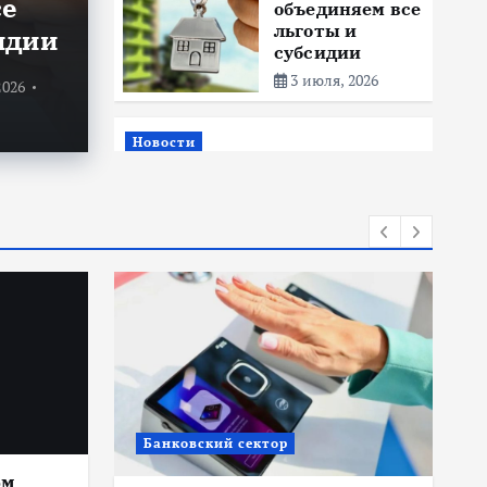
се
объединяем все
оц
льготы и
идии
субсидии
0
204 views
От
R
3 июля, 2026
2026
Новости
Title: ИИ в финансовом секторе:
оценка рисков и выбор банка
18 июня, 2026
Банковский сектор
ом
Д