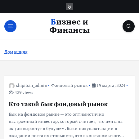
П
е
р
Бизнес и
е
Финансы
й
т
и
Домашняя
к
с
о
д
е
shipitsin_admin
Фондовый рынок
19 марта, 2024
р
439 views
ж
Кто такой бык фондовый рынок
и
м
Бык на фондовом рынке — это оптимистично
о
настроенный инвестор, который считает, что цены на
м
акции вырастут в будущем. Быки покупают акции в
у
ожидании роста их стоимости, что в конечном итоге…