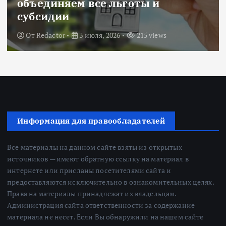
объединяем все льготы и
субсидии
От
Redactor
3 июля, 2026
215 views
Информация для правообладателей
Все материалы на данном сайте взяты из открытых
источников — имеют обратную ссылку на материал в
интернете или присланы посетителями сайта и
предоставляются исключительно в ознакомительных целях.
Права на материалы принадлежат их владельцам.
Администрация сайта ответственности за содержание
материала не несет. Если Вы обнаружили на нашем сайте