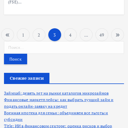
(FSE)…
1
2
3
4
…
49
П
Н
а
а
й
т
г
и
:
Свежие записи
и
н
Займхаб: девять лет на рынке каталогов микрозаймов
Финансовые маркетплейсы: как выбрать лучший займ и
подать онлайн-заявку на кредит
а
Военная ипотека для семьи: объединяем все льготы и
субсидии
ц
Title: ИИ в финансовом секторе: оценка рисков и выбор