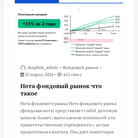
а
ц
и
я
п
shipitsin_admin
Фондовый рынок
22 марта, 2024
615 views
о
Нота фондовый рынок что
з
такое
Нота фондового рынка Нота фондового рынка
а
(фондовая нота) представляет собой долговую
ценную бумагу, выпускаемую компанией или
п
правительственным учреждением с целью
привлечения капитала. Она дает инвесторам