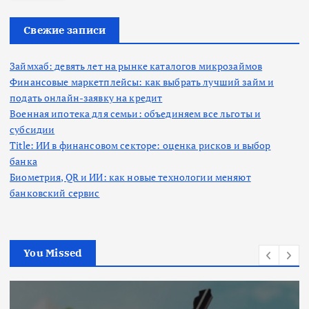
и
:
Свежие записи
Займхаб: девять лет на рынке каталогов микрозаймов
Финансовые маркетплейсы: как выбрать лучший займ и
подать онлайн-заявку на кредит
Военная ипотека для семьи: объединяем все льготы и
субсидии
Title: ИИ в финансовом секторе: оценка рисков и выбор
банка
Биометрия, QR и ИИ: как новые технологии меняют
банковский сервис
You Missed