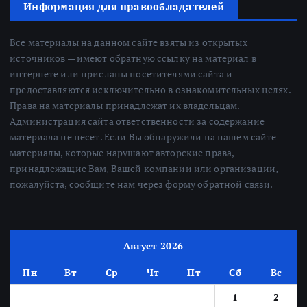
Информация для правообладателей
Все материалы на данном сайте взяты из открытых
источников — имеют обратную ссылку на материал в
интернете или присланы посетителями сайта и
предоставляются исключительно в ознакомительных целях.
Права на материалы принадлежат их владельцам.
Администрация сайта ответственности за содержание
материала не несет. Если Вы обнаружили на нашем сайте
материалы, которые нарушают авторские права,
принадлежащие Вам, Вашей компании или организации,
пожалуйста, сообщите нам через форму обратной связи.
Август 2026
Пн
Вт
Ср
Чт
Пт
Сб
Вс
1
2