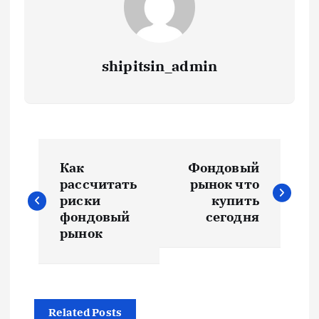
shipitsin_admin
Н
Как
Фондовый
а
рассчитать
рынок что
риски
купить
в
фондовый
сегодня
рынок
и
г
Related Posts