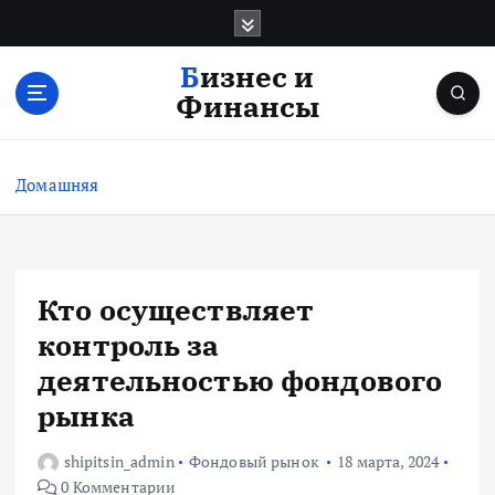
П
е
р
Бизнес и
е
Финансы
й
т
и
Домашняя
к
с
о
д
е
Кто осуществляет
р
контроль за
ж
и
деятельностью фондового
м
рынка
о
м
shipitsin_admin
Фондовый рынок
18 марта, 2024
у
0 Комментарии