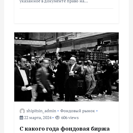
и
указанное в документе право на…
с
я
м
shipitsin_admin
Фондовый рынок
22 марта, 2024
606 views
С какого года фондовая биржа