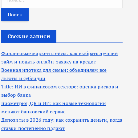
а
й
т
и
Свежие записи
:
Финансовые маркетплейсы: как выбрать лучший
займ и подать онлайн-заявку на кредит
Военная ипотека для семьи: объединяем все
льготы и субсидии
Title: ИИ в финансовом секторе: оценка рисков и
выбор банка
Биометрия, QR и ИИ: как новые технологии
меняют банковский сервис
Депозиты в 2026 году: как сохранить деньги, когда
ставки постепенно падают