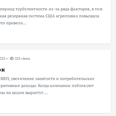
ериод турбулентности из-за ряда факторов, в том
ная резервная система США агрессивно повышала
Это привело…
023
323 views
ок
ВВП, увеличение занятости и потребительских
поративные доходы: Когда компании публикуют
ны на акции вырастут.…