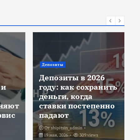
Инвестиции
Яндекс
26
авиабилеты: как
анить
сейчас искать
дешёвые перелёты
енно
без лишних
заморочек
От
shipitsin_admin
29 апреля, 2026
415 views