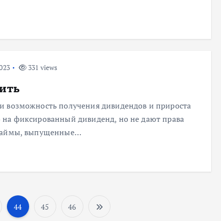
023
331 views
ить
и возможность получения дивидендов и прироста
 на фиксированный дивиденд, но не дают права
 займы, выпущенные…
44
45
46
П