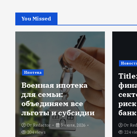
You Missed
Новости
Банков
Title: ИИ в
финансовом
Биом
секторе: оценка
ИИ: 
рисков и выбор
техн
банка
банк
От
Redactor
18 июня, 2026
От
shi
224 views
25 мая,