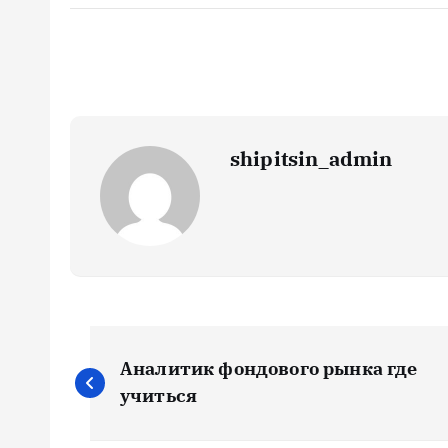
shipitsin_admin
Н
Аналитик фондового рынка где
а
учиться