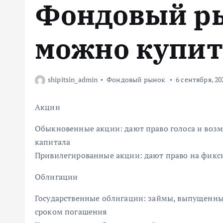
Фондовый р
м
у
можно купит
shipitsin_admin
Фондовый рынок
6 сентября, 20
Акции
Обыкновенные акции: дают право голоса и воз
капитала
Привилегированные акции: дают право на фикси
Облигации
Государственные облигации: займы, выпущенны
сроком погашения