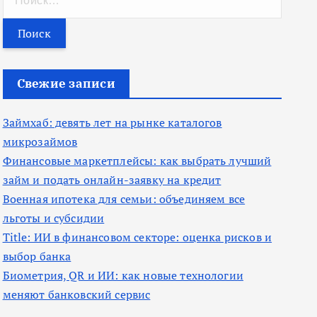
а
й
т
и
Свежие записи
:
Займхаб: девять лет на рынке каталогов
микрозаймов
Финансовые маркетплейсы: как выбрать лучший
займ и подать онлайн-заявку на кредит
Военная ипотека для семьи: объединяем все
льготы и субсидии
Title: ИИ в финансовом секторе: оценка рисков и
выбор банка
Биометрия, QR и ИИ: как новые технологии
меняют банковский сервис