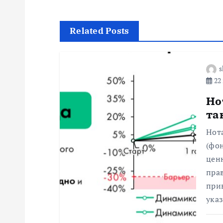
в
и
Related Posts
г
s
22 
а
Но
ц
та
Нот
и
(фон
цен
я
пра
при
п
ука