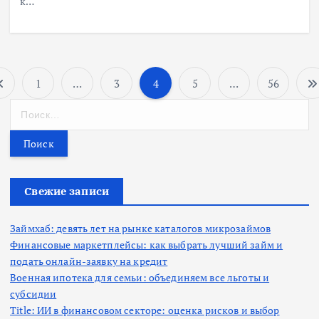
к…
1
…
3
4
5
…
56
П
Н
а
а
й
т
г
и
:
Свежие записи
и
н
Займхаб: девять лет на рынке каталогов микрозаймов
Финансовые маркетплейсы: как выбрать лучший займ и
подать онлайн-заявку на кредит
а
Военная ипотека для семьи: объединяем все льготы и
субсидии
ц
Title: ИИ в финансовом секторе: оценка рисков и выбор