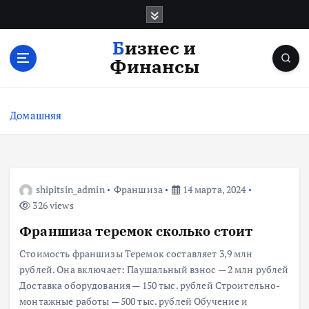
П
е
р
Бизнес и
е
Финансы
й
т
и
Домашняя
к
с
о
д
е
shipitsin_admin
Франшиза
14 марта, 2024
р
326 views
ж
Франшиза теремок сколько стоит
и
м
Стоимость франшизы Теремок составляет 3,9 млн
о
рублей. Она включает: Паушальный взнос — 2 млн рублей
м
Доставка оборудования — 150 тыс. рублей Строительно-
у
монтажные работы — 500 тыс. рублей Обучение и