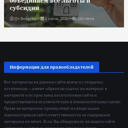
объединяем все льготы и
субсидии
От
Redactor
3 июля, 2026
216 views
Информация для правообладателей
Все материалы на данном сайте взяты из открытых
источников — имеют обратную ссылку на материал в
интернете или присланы посетителями сайта и
предоставляются исключительно в ознакомительных целях.
Права на материалы принадлежат их владельцам.
Администрация сайта ответственности за содержание
материала не несет. Если Вы обнаружили на нашем сайте
материалы, которые нарушают авторские права,