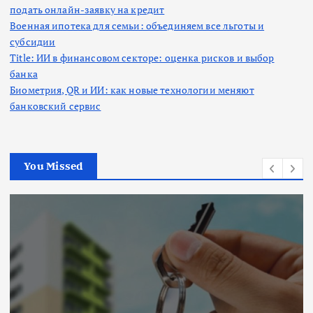
подать онлайн-заявку на кредит
Военная ипотека для семьи: объединяем все льготы и
субсидии
Title: ИИ в финансовом секторе: оценка рисков и выбор
банка
Биометрия, QR и ИИ: как новые технологии меняют
банковский сервис
You Missed