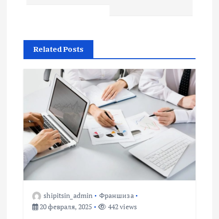
и
г
Related Posts
а
ц
и
я
п
о
shipitsin_admin
Франшиза
з
20 февраля, 2025
442 views