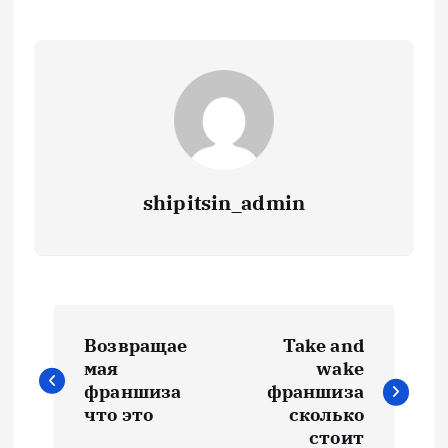
shipitsin_admin
Н
Возвращае
Take and
а
мая
wake
франшиза
франшиза
в
что это
сколько
стоит