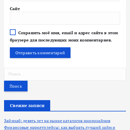
Сайт
Сохранить моё имя, email и адрес сайта в этом
браузере для последующих моих комментариев.
Н
а
й
т
и
:
Свежие записи
Займхаб: девять лет на рынке каталогов микрозаймов
Финансовые маркетплейсы: как выбрать лучший займ и