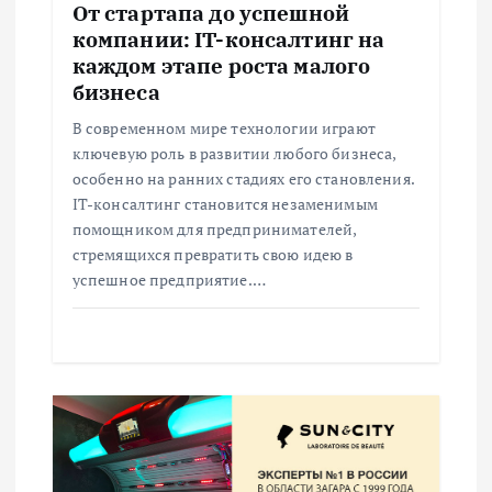
а
От стартапа до успешной
компании: IT-консалтинг на
п
каждом этапе роста малого
бизнеса
и
В современном мире технологии играют
ключевую роль в развитии любого бизнеса,
с
особенно на ранних стадиях его становления.
IT-консалтинг становится незаменимым
я
помощником для предпринимателей,
стремящихся превратить свою идею в
м
успешное предприятие.…