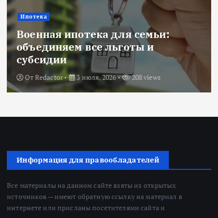
Ипотека
Военная ипотека для семьи:
объединяем все льготы и
субсидии
От
Redactor
3 июля, 2026
208 views
Информация для правообладателей
Все материалы на данном сайте взяты из открытых
источников — имеют обратную ссылку на материал в
интернете или присланы посетителями сайта и