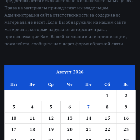
предоставляются исключительно в ознакомительных целях.
Права на материалы принадлежат их владельцам.
Администрация сайта ответственности за содержание
материала не несет. Если Вы обнаружили на нашем сайте
материалы, которые нарушают авторские права,
принадлежащие Вам, Вашей компании или организации,
пожалуйста, сообщите нам через форму обратной связи.
Август 2026
Пн
Вт
Ср
Чт
Пт
Сб
Вс
1
2
3
4
5
6
7
8
9
10
11
12
13
14
15
16
17
18
19
20
21
22
23