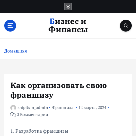
П
е
р
Бизнес и
е
Финансы
й
т
и
Домашняя
к
с
о
д
е
Как организовать свою
р
франшизу
ж
и
shipitsin_admin
Франшиза
12 марта, 2024
м
0 Комментарии
о
м
у
1. Разработка франшизы