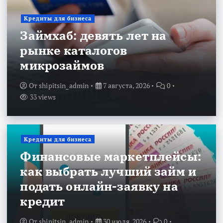
Кредиты для бизнеса
Займхаб: девять лет на
рынке каталогов
микрозаймов
От
shipitsin_admin
7 августа, 2026
0
33 views
Кредиты для бизнеса
Финансовые маркетплейсы:
как выбрать лучший займ и
подать онлайн-заявку на
кредит
От
shipitsin_admin
30 июля, 2026
0