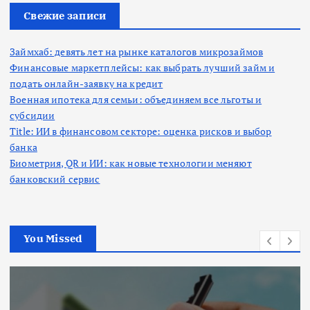
:
Свежие записи
и
н
Займхаб: девять лет на рынке каталогов микрозаймов
Финансовые маркетплейсы: как выбрать лучший займ и
подать онлайн-заявку на кредит
а
Военная ипотека для семьи: объединяем все льготы и
субсидии
ц
Title: ИИ в финансовом секторе: оценка рисков и выбор
банка
и
Биометрия, QR и ИИ: как новые технологии меняют
банковский сервис
я
з
You Missed
а
п