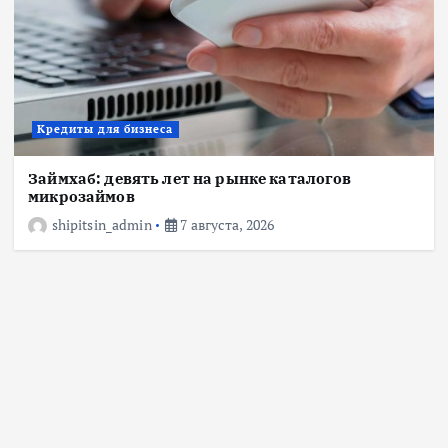
Кредиты для бизнеса
Финансовые маркетплейсы: как выбрать
лучший займ и подать онлайн-заявку на
кредит
Кредиты для бизнеса
30 июля, 2026
Займхаб: девять лет на рынке каталогов
микрозаймов
shipitsin_admin
7 августа, 2026