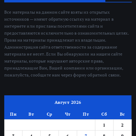
Все материалы на данном сайте взяты из открытых
источников — имеют обратную ссылку на материал в
интернете или присланы посетителями сайта и
предоставляются исключительно в ознакомительных целях.
Права на материалы принадлежат их владельцам.
Администрация сайта ответственности за содержание
материала не несет. Если Вы обнаружили на нашем сайте
материалы, которые нарушают авторские права,
принадлежащие Вам, Вашей компании или организации,
пожалуйста, сообщите нам через форму обратной связи.
Август 2026
Пн
Вт
Ср
Чт
Пт
Сб
Вс
1
2
3
4
5
6
7
8
9