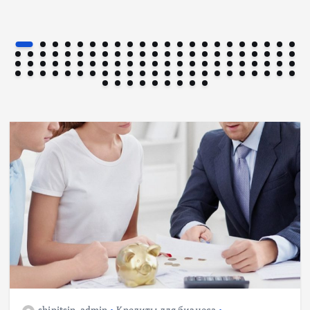
Ипотека
Военная ипотека для семьи: объединяем все
льготы и субсидии
3 июля, 2026
shipitsin_admin
Кредиты для бизнеса