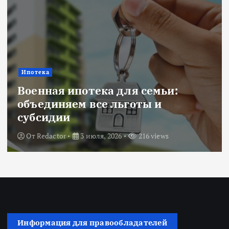
и
с
е
Ипотека
й
Военная ипотека для семьи:
объединяем все льготы и
субсидии
От
Redactor
3 июля, 2026
216 views
Информация для правообладателей