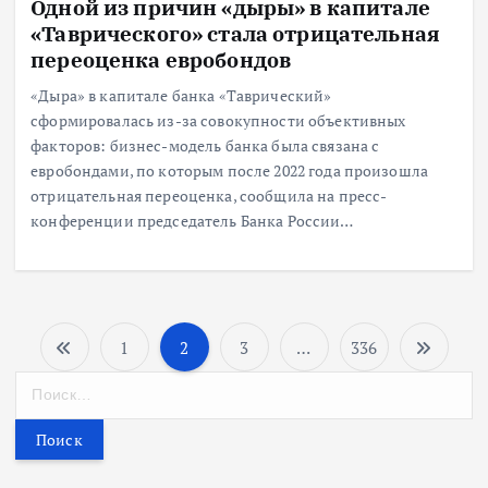
Одной из причин «дыры» в капитале
«Таврического» стала отрицательная
переоценка евробондов
«Дыра» в капитале банка «Таврический»
сформировалась из-за совокупности объективных
факторов: бизнес-модель банка была связана с
евробондами, по которым после 2022 года произошла
отрицательная переоценка, сообщила на пресс-
конференции председатель Банка России…
1
2
3
…
336
П
Н
а
а
й
т
г
и