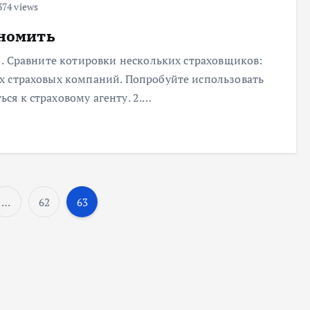
74 views
ономить
1. Сравните котировки нескольких страховщиков:
х страховых компаний. Попробуйте использовать
я к страховому агенту. 2.…
…
62
63
П
а
г