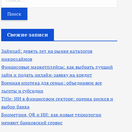
а
й
т
и
Свежие записи
:
Займхаб: девять лет на рынке каталогов
микрозаймов
Финансовые маркетплейсы: как выбрать лучший
займ и подать онлайн-заявку на кредит
Военная ипотека для семьи: объединяем все
льготы и субсидии
Title: ИИ в финансовом секторе: оценка рисков и
выбор банка
Биометрия, QR и ИИ: как новые технологии
меняют банковский сервис