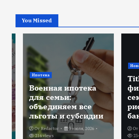
You Missed
Новост
Ипотека
Title
Военная ипотека
фин
для семьи:
сект
объединяем все
риск
льготы и субсидии
банк
От
Redactor
3 июля, 2026
От
Red
216 views
234 vi