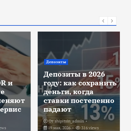
Депозиты
Депозиты в 2026
 и
году: как сохранить
деньги, когда
еняют
ставки постепенно
рвис
падают
От
shipitsin_admin
19 мая, 2026
316 views