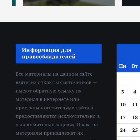
Информация для
правообладателей
Пн
Вт
Все материалы на данном сайте
взяты из открытых источников —
имеют обратную ссылку на
3
4
материал в интернете или
10
11
присланы посетителями сайта и
предоставляются исключительно в
17
18
ознакомительных целях. Права на
24
25
материалы принадлежат их