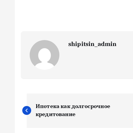
shipitsin_admin
Н
Ипотека как долгосрочное
а
кредитование