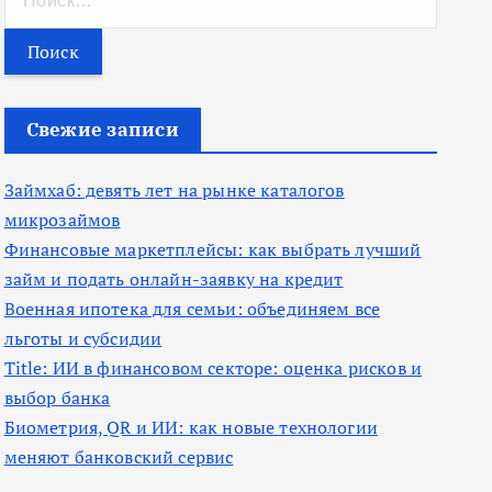
а
й
т
и
Свежие записи
:
Займхаб: девять лет на рынке каталогов
микрозаймов
Финансовые маркетплейсы: как выбрать лучший
займ и подать онлайн-заявку на кредит
Военная ипотека для семьи: объединяем все
льготы и субсидии
Title: ИИ в финансовом секторе: оценка рисков и
выбор банка
Биометрия, QR и ИИ: как новые технологии
меняют банковский сервис