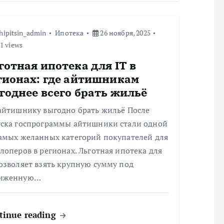
hipitsin_admin
Ипотека
26 ноября, 2025
1 views
готная ипотека для IT в
гионах: где айтишникам
годнее всего брать жильё
 айтишнику выгодно брать жильё После
уска госпрограммы айтишники стали одной
самых желанных категорий покупателей для
лоперов в регионах. Льготная ипотека для
озволяет взять крупную сумму под
иженную…
tinue reading