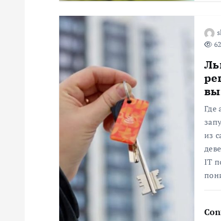
о
з
s
62
а
Ль
ре
п
вы
и
Где
зап
с
из 
деве
я
IT п
пон
м
Con