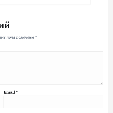
ий
ные поля помечены
*
Email
*