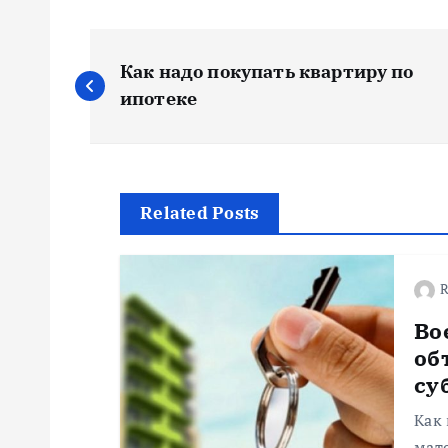
Н
Как надо покупать квартиру по
а
ипотеке
в
и
Related Posts
г
R
а
Во
об
ц
су
Как
мат