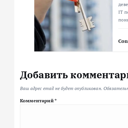
с
деве
я
IT п
пон
м
Con
Добавить комментар
Ваш адрес email не будет опубликован.
Обязатель
Комментарий
*