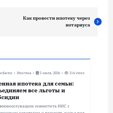
Как провести ипотеку через
нотариуса
edactor
Ипотека
3 июля, 2026
216 views
енная ипотека для семьи:
ъединяем все льготы и
бсидии
 военнослужащим совместить НИС с
еринским капиталом и получить жилье под