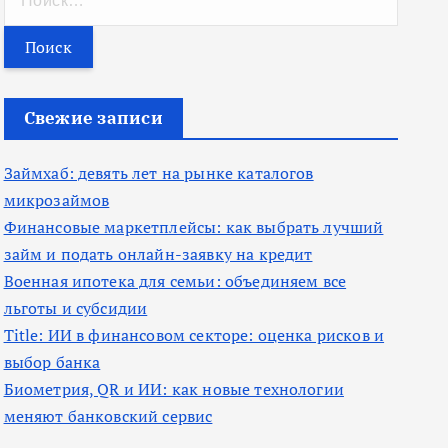
а
й
т
и
Свежие записи
:
Займхаб: девять лет на рынке каталогов
микрозаймов
Финансовые маркетплейсы: как выбрать лучший
займ и подать онлайн-заявку на кредит
Военная ипотека для семьи: объединяем все
льготы и субсидии
Title: ИИ в финансовом секторе: оценка рисков и
выбор банка
Биометрия, QR и ИИ: как новые технологии
меняют банковский сервис