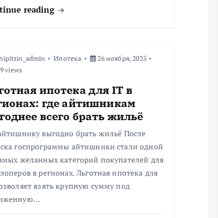
tinue reading
hipitsin_admin
Ипотека
26 ноября, 2025
9 views
готная ипотека для IT в
гионах: где айтишникам
годнее всего брать жильё
 айтишнику выгодно брать жильё После
уска госпрограммы айтишники стали одной
самых желанных категорий покупателей для
лоперов в регионах. Льготная ипотека для
озволяет взять крупную сумму под
иженную…