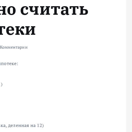
но считать
теки
 Комментарии
ипотеке:
1)
ка, деленная на 12)