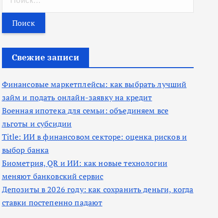
а
й
т
и
Свежие записи
:
Финансовые маркетплейсы: как выбрать лучший
займ и подать онлайн-заявку на кредит
Военная ипотека для семьи: объединяем все
льготы и субсидии
Title: ИИ в финансовом секторе: оценка рисков и
выбор банка
Биометрия, QR и ИИ: как новые технологии
меняют банковский сервис
Депозиты в 2026 году: как сохранить деньги, когда
ставки постепенно падают