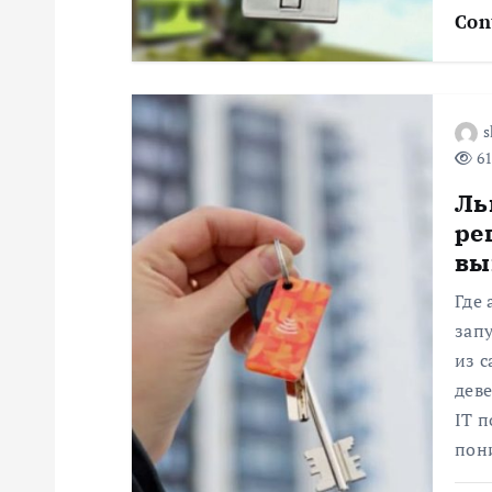
п
Con
о
з
s
61
а
Ль
ре
п
вы
и
Где
зап
с
из 
деве
я
IT п
пон