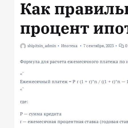
Как правиль
м
у
процент ипо
shipitsin_admin
Ипотека
7 сентября, 2023
0
Формула для расчета ежемесячного платежа по 
«`
Ежемесячный платеж = P r (1 + r)^n / ((1 + r)^n — 
«`
где:
P — сумма кредита
r — ежемесячная процентная ставка (годовая став