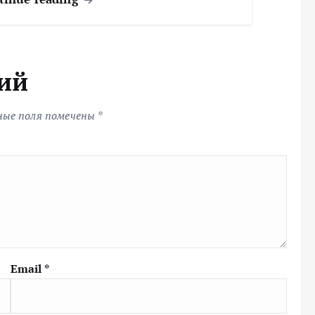
ий
ные поля помечены
*
Email
*