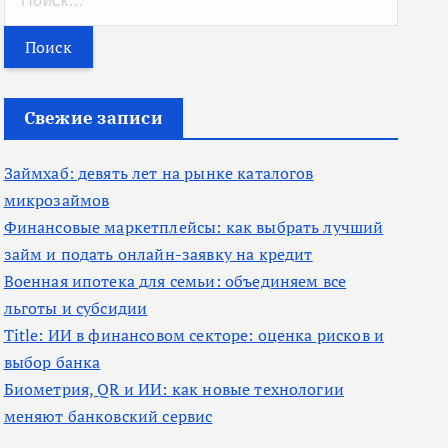
а
й
т
и
Свежие записи
:
Займхаб: девять лет на рынке каталогов
микрозаймов
Финансовые маркетплейсы: как выбрать лучший
займ и подать онлайн-заявку на кредит
Военная ипотека для семьи: объединяем все
льготы и субсидии
Title: ИИ в финансовом секторе: оценка рисков и
выбор банка
Биометрия, QR и ИИ: как новые технологии
меняют банковский сервис