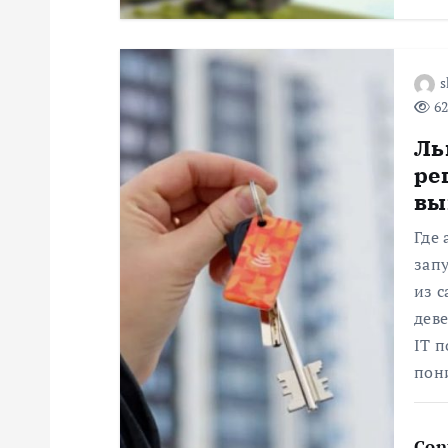
о
з
s
62
а
Ль
ре
п
вы
и
Где
зап
с
из 
деве
я
IT п
пон
м
Con