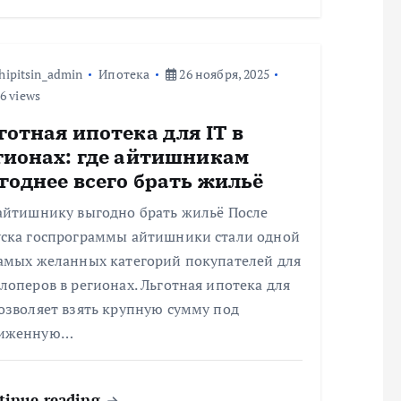
hipitsin_admin
Ипотека
26 ноября, 2025
6 views
готная ипотека для IT в
гионах: где айтишникам
годнее всего брать жильё
 айтишнику выгодно брать жильё После
уска госпрограммы айтишники стали одной
самых желанных категорий покупателей для
лоперов в регионах. Льготная ипотека для
озволяет взять крупную сумму под
иженную…
tinue reading