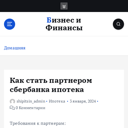
П
е
р
Бизнес и
е
Финансы
й
т
и
Домашняя
к
с
о
д
е
Как стать партнером
р
сбербанка ипотека
ж
и
shipitsin_admin
Ипотека
3 января, 2024
м
0 Комментарии
о
м
у
Требования к партнерам: