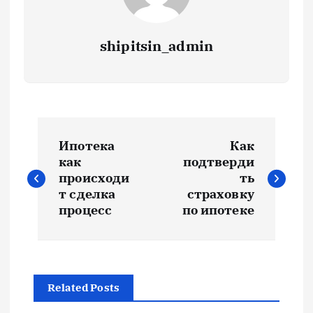
shipitsin_admin
Н
Ипотека
Как
а
как
подтверди
происходи
ть
в
т сделка
страховку
процесс
по ипотеке
и
г
Related Posts
а