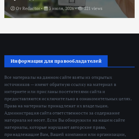
От
Redactor
3 июля, 2026
221 views
Информация для правообладателей
Все материалы на данном сайте взяты из открытых
источников — имеют обратную ссылку на материал в
интернете или присланы посетителями сайта и
предоставляются исключительно в ознакомительных целях.
Права на материалы принадлежат их владельцам.
Администрация сайта ответственности за содержание
материала не несет. Если Вы обнаружили на нашем сайте
материалы, которые нарушают авторские права,
принадлежащие Вам, Вашей компании или организации,