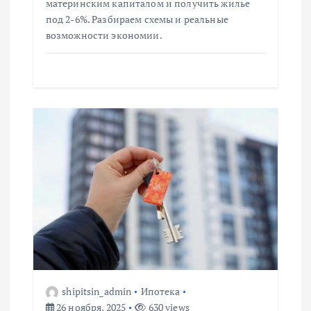
материнским капиталом и получить жилье
с
под 2-6%. Разбираем схемы и реальные
возможности экономии.
я
м
shipitsin_admin
Ипотека
26 ноября, 2025
630 views