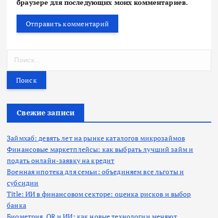
браузере для последующих моих комментариев.
Н
а
й
т
и
:
Свежие записи
Займхаб: девять лет на рынке каталогов микрозаймов
Финансовые маркетплейсы: как выбрать лучший займ и
подать онлайн-заявку на кредит
Военная ипотека для семьи: объединяем все льготы и
субсидии
Title: ИИ в финансовом секторе: оценка рисков и выбор
банка
Биометрия, QR и ИИ: как новые технологии меняют