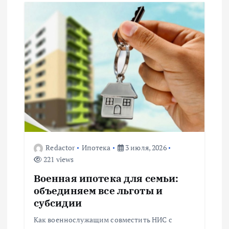
ц
и
я
п
о
з
Redactor
Ипотека
3 июля, 2026
221 views
а
Военная ипотека для семьи:
п
объединяем все льготы и
субсидии
и
Как военнослужащим совместить НИС с