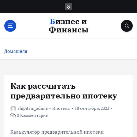
П
е
р
Бизнес и
е
Финансы
й
т
и
Домашняя
к
с
о
д
е
Как рассчитать
р
предварительно ипотеку
ж
и
shipitsin_admin
Ипотека
18 сентября, 2023
м
0 Комментарии
о
м
у
Калькулятор предварительной ипотеки