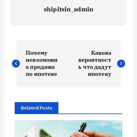
shipitsin_admin
Н
Почему
Какова
а
невозможн
вероятност
а продажа
ь что дадут
в
по ипотеке
ипотеку
и
г
Related Posts
а