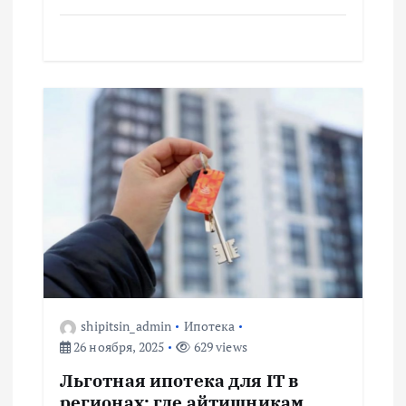
я
м
shipitsin_admin
Ипотека
26 ноября, 2025
629 views
Льготная ипотека для IT в
регионах: где айтишникам