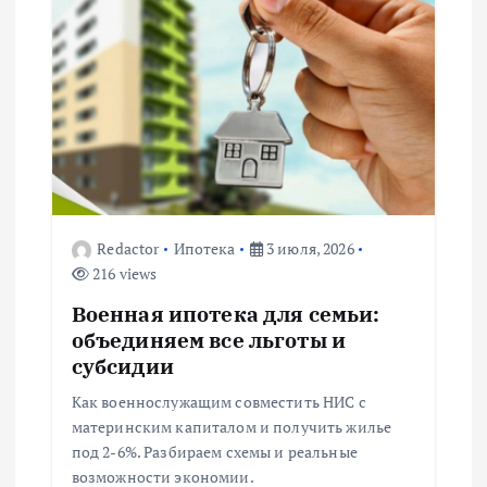
ц
и
я
п
о
Redactor
Ипотека
3 июля, 2026
з
216 views
а
Военная ипотека для семьи:
объединяем все льготы и
п
субсидии
Как военнослужащим совместить НИС с
и
материнским капиталом и получить жилье
под 2-6%. Разбираем схемы и реальные
с
возможности экономии.