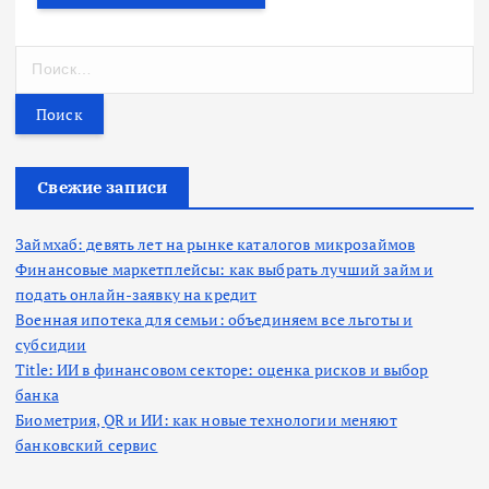
Н
а
й
т
и
:
Свежие записи
Займхаб: девять лет на рынке каталогов микрозаймов
Финансовые маркетплейсы: как выбрать лучший займ и
подать онлайн-заявку на кредит
Военная ипотека для семьи: объединяем все льготы и
субсидии
Title: ИИ в финансовом секторе: оценка рисков и выбор
банка
Биометрия, QR и ИИ: как новые технологии меняют
банковский сервис