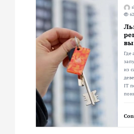
з
s
62
а
Ль
ре
п
вы
и
Где
зап
с
из 
деве
я
IT п
пон
м
Con