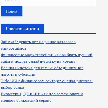
а
й
т
и
Свежие записи
:
Займхаб: девять лет на рынке каталогов
микрозаймов
Финансовые маркетплейсы: как выбрать лучший
займ и подать онлайн-заявку на кредит
Военная ипотека для семьи: объединяем все
льготы и субсидии
Title: ИИ в финансовом секторе: оценка рисков и
выбор банка
Биометрия, QR и ИИ: как новые технологии
меняют банковский сервис