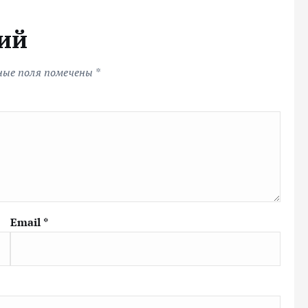
ий
ные поля помечены
*
Email
*