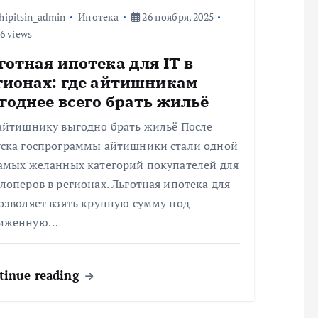
hipitsin_admin
Ипотека
26 ноября, 2025
6 views
готная ипотека для IT в
гионах: где айтишникам
годнее всего брать жильё
 айтишнику выгодно брать жильё После
уска госпрограммы айтишники стали одной
самых желанных категорий покупателей для
лоперов в регионах. Льготная ипотека для
озволяет взять крупную сумму под
иженную…
tinue reading