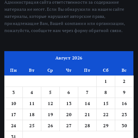
Администрация сайта ответственности за содержание
материала не несет. Если Вы обнаружили на нашем сайте
материалы, которые нарушают авторские права,
принадлежащие Вам, Вашей компании или организации,
пожалуйста, сообщите нам через форму обратной связи.
Август 2026
Пн
Вт
Ср
Чт
Пт
Сб
Вс
1
2
3
4
5
6
7
8
9
10
11
12
13
14
15
16
17
18
19
20
21
22
23
24
25
26
27
28
29
30
31