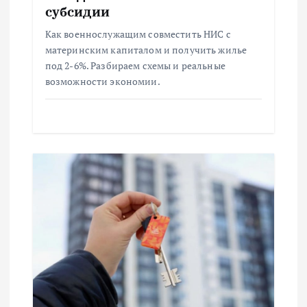
п
субсидии
и
Как военнослужащим совместить НИС с
материнским капиталом и получить жилье
с
под 2-6%. Разбираем схемы и реальные
возможности экономии.
я
м