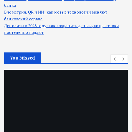
банка
Биометрия, QR и ИИ: как новые технологии меняют
банковский сервис
Депозиты в 2026 году: как сохранить деньги, когда ставки
постепенно падают
You Missed