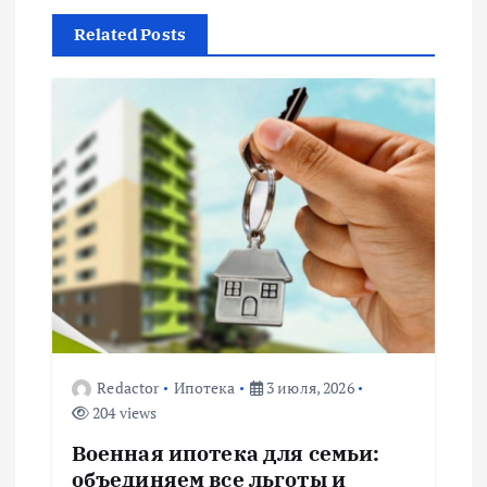
г
Related Posts
а
ц
и
я
п
о
з
Redactor
Ипотека
3 июля, 2026
204 views
а
Военная ипотека для семьи:
объединяем все льготы и