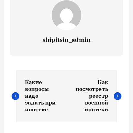
shipitsin_admin
Н
Какие
Как
а
вопросы
посмотреть
надо
реестр
в
задать при
военной
ипотеке
ипотеки
и