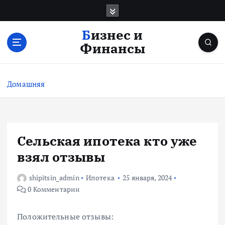
П
е
р
Бизнес и
е
Финансы
й
т
и
Домашняя
к
с
о
д
е
Сельская ипотека кто уже
р
взял отзывы
ж
и
shipitsin_admin
Ипотека
25 января, 2024
м
0 Комментарии
о
м
у
Положительные отзывы: