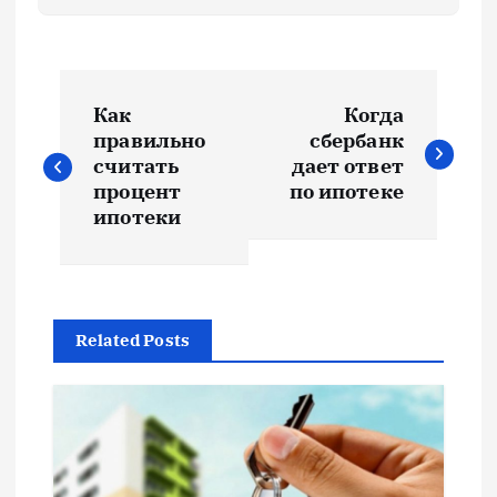
Н
Как
Когда
а
правильно
сбербанк
считать
дает ответ
в
процент
по ипотеке
ипотеки
и
г
Related Posts
а
ц
и