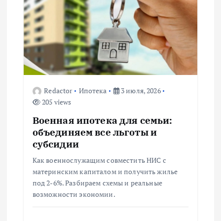
я
п
о
з
Redactor
Ипотека
3 июля, 2026
205 views
а
Военная ипотека для семьи:
п
объединяем все льготы и
субсидии
и
Как военнослужащим совместить НИС с
материнским капиталом и получить жилье
с
под 2-6%. Разбираем схемы и реальные
возможности экономии.
я