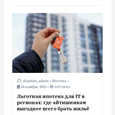
м
shipitsin_admin
Ипотека
26 ноября, 2025
619 views
Льготная ипотека для IT в
регионах: где айтишникам
выгоднее всего брать жильё