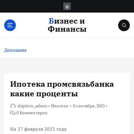
П
е
р
Бизнес и
е
Финансы
й
т
и
Домашняя
к
с
о
д
е
Ипотека промсвязьбанка
р
какие проценты
ж
и
shipitsin_admin
Ипотека
8 сентября, 2023
м
0 Комментарии
о
м
у
На 27 февраля 2023 года