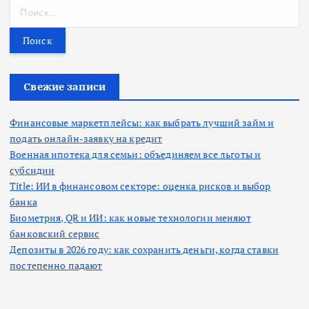
Н
а
й
т
и
:
Свежие записи
Финансовые маркетплейсы: как выбрать лучший займ и
подать онлайн-заявку на кредит
Военная ипотека для семьи: объединяем все льготы и
субсидии
Title: ИИ в финансовом секторе: оценка рисков и выбор
банка
Биометрия, QR и ИИ: как новые технологии меняют
банковский сервис
Депозиты в 2026 году: как сохранить деньги, когда ставки
постепенно падают