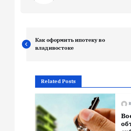
Н
Как оформить ипотеку во
а
владивостоке
в
и
Related Posts
г
R
а
Во
об