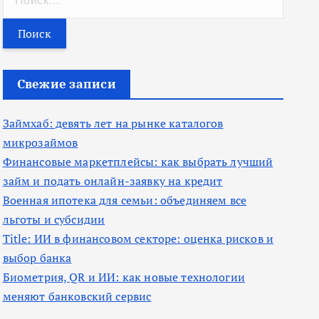
а
й
т
и
Свежие записи
:
Займхаб: девять лет на рынке каталогов
микрозаймов
Финансовые маркетплейсы: как выбрать лучший
займ и подать онлайн-заявку на кредит
Военная ипотека для семьи: объединяем все
льготы и субсидии
Title: ИИ в финансовом секторе: оценка рисков и
выбор банка
Биометрия, QR и ИИ: как новые технологии
меняют банковский сервис