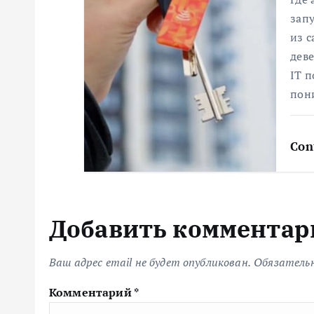
и
зап
с
из 
деве
я
IT п
пон
м
Con
Добавить комментар
Ваш адрес email не будет опубликован.
Обязатель
Комментарий
*