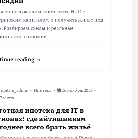
бсидии
 военнослужащим совместить НИС с
еринским капиталом и получить жилье под
%. Разбираем схемы и реальные
можности экономии.
tinue reading
hipitsin_admin
Ипотека
26 ноября, 2025
2 views
готная ипотека для IT в
гионах: где айтишникам
годнее всего брать жильё
 айтишнику выгодно брать жильё После