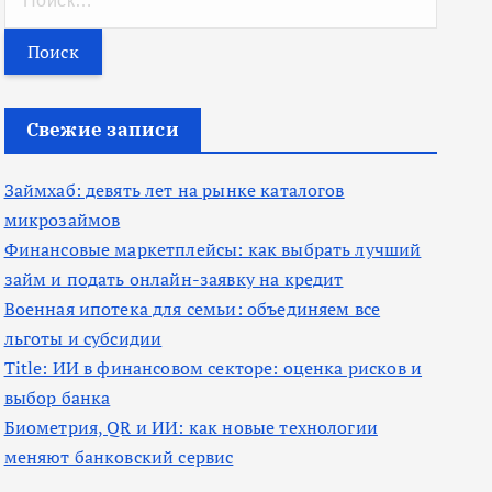
а
й
т
и
Свежие записи
:
Займхаб: девять лет на рынке каталогов
микрозаймов
Финансовые маркетплейсы: как выбрать лучший
займ и подать онлайн-заявку на кредит
Военная ипотека для семьи: объединяем все
льготы и субсидии
Title: ИИ в финансовом секторе: оценка рисков и
выбор банка
Биометрия, QR и ИИ: как новые технологии
меняют банковский сервис