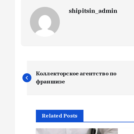
shipitsin_admin
Н
Коллекторское агентство по
а
франшизе
в
и
Related Posts