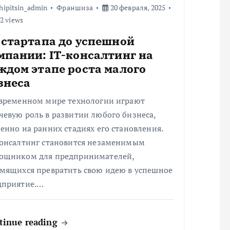
hipitsin_admin
Франшиза
20 февраля, 2025
2 views
 стартапа до успешной
мпании: IT-консалтинг на
ждом этапе роста малого
знеса
овременном мире технологии играют
евую роль в развитии любого бизнеса,
енно на ранних стадиях его становления.
консалтинг становится незаменимым
ощником для предпринимателей,
емящихся превратить свою идею в успешное
дприятие.…
tinue reading