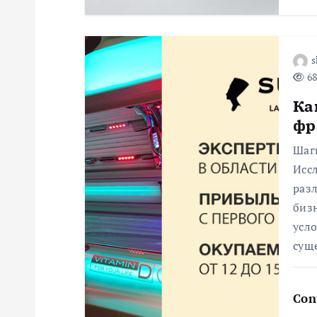
а
п
s
и
68
Ка
с
фр
я
Шаг
Исс
раз
м
биз
усло
сущ
Con