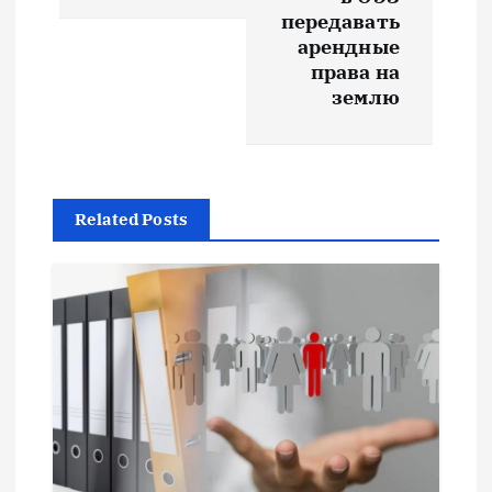
и
передавать
арендные
г
права на
землю
а
ц
и
Related Posts
я
п
о
з