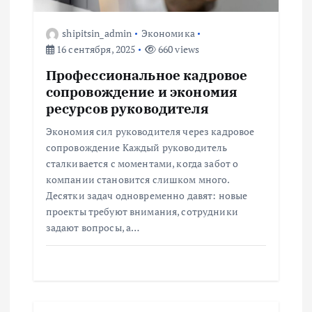
а
п
shipitsin_admin
Экономика
16 сентября, 2025
660 views
и
Профессиональное кадровое
сопровождение и экономия
с
ресурсов руководителя
я
Экономия сил руководителя через кадровое
сопровождение Каждый руководитель
м
сталкивается с моментами, когда забот о
компании становится слишком много.
Десятки задач одновременно давят: новые
проекты требуют внимания, сотрудники
задают вопросы, а…