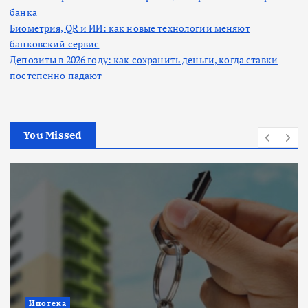
банка
Биометрия, QR и ИИ: как новые технологии меняют
банковский сервис
Депозиты в 2026 году: как сохранить деньги, когда ставки
постепенно падают
You Missed