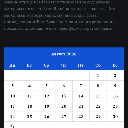
Администрация сайта ответственности за содержание
материала не несет. Если Вы обнаружили на нашем сайте
материалы, которые нарушают авторские права,
принадлежащие Вам, Вашей компании или организации,
пожалуйста, сообщите нам через форму обратной связи.
Август 2026
Пн
Вт
Ср
Чт
Пт
Сб
Вс
1
2
3
4
5
6
7
8
9
10
11
12
13
14
15
16
17
18
19
20
21
22
23
24
25
26
27
28
29
30
31