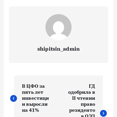
shipitsin_admin
Н
В ЦФО за
ГД
а
пять лет
одобрила в
инвестици
II чтении
в
и выросли
право
на 41%
резиденто
в ОЭЗ