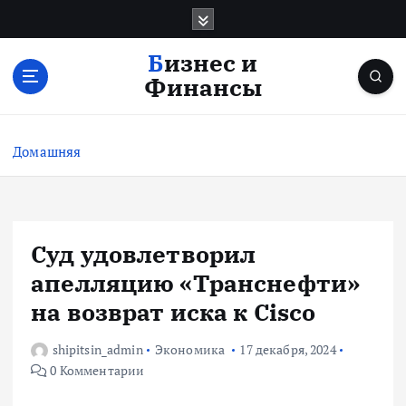
П
е
р
Бизнес и
е
Финансы
й
т
и
Домашняя
к
с
о
д
е
Суд удовлетворил
р
апелляцию «Транснефти»
ж
и
на возврат иска к Cisco
м
о
shipitsin_admin
Экономика
17 декабря, 2024
м
0 Комментарии
у