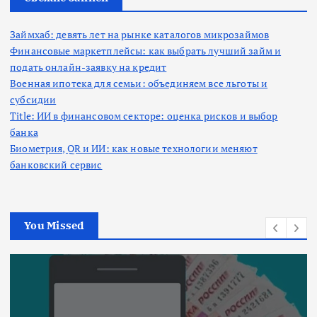
Займхаб: девять лет на рынке каталогов микрозаймов
Финансовые маркетплейсы: как выбрать лучший займ и
подать онлайн-заявку на кредит
Военная ипотека для семьи: объединяем все льготы и
субсидии
Title: ИИ в финансовом секторе: оценка рисков и выбор
банка
Биометрия, QR и ИИ: как новые технологии меняют
банковский сервис
You Missed