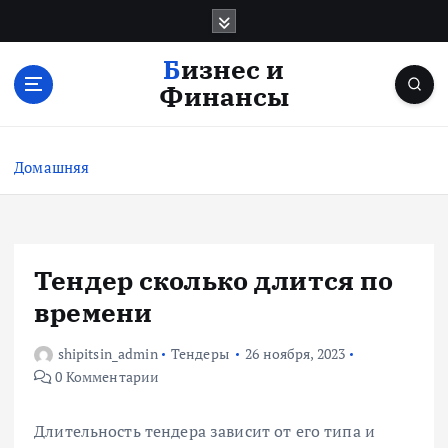
П
е
р
Бизнес и
е
Финансы
й
т
и
Домашняя
к
с
о
д
е
Тендер сколько длится по
р
времени
ж
и
shipitsin_admin
Тендеры
26 ноября, 2023
м
0 Комментарии
о
м
у
Длительность тендера зависит от его типа и