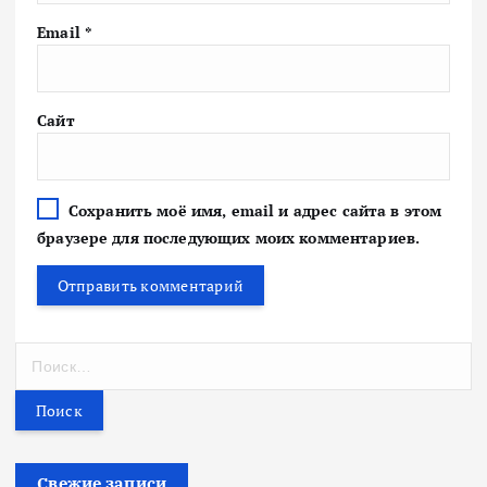
Email
*
Сайт
Сохранить моё имя, email и адрес сайта в этом
браузере для последующих моих комментариев.
Н
а
й
т
и
:
Свежие записи