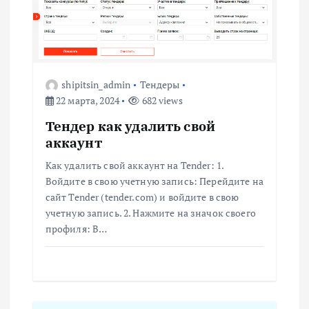
и
я
shipitsin_admin
Тендеры
п
22 марта, 2024
682 views
о
Тендер как удалить свой
аккаунт
з
Как удалить свой аккаунт на Tender: 1.
Войдите в свою учетную запись: Перейдите на
а
сайт Tender (tender.com) и войдите в свою
учетную запись. 2. Нажмите на значок своего
п
профиля: В…
и
с