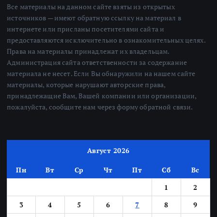
Все материалы на данном сайте взяты из открытых
источников — имеют обратную ссылку на материал в
интернете или присланы посетителями сайта и
предоставляются исключительно в ознакомительных целях.
Права на материалы принадлежат их владельцам.
Администрация сайта ответственности за содержание
материала не несет. Если Вы обнаружили на нашем сайте
материалы, которые нарушают авторские права,
принадлежащие Вам, Вашей компании или организации,
пожалуйста, сообщите нам через форму обратной связи.
Август 2026
Пн
Вт
Ср
Чт
Пт
Сб
Вс
1
2
3
4
5
6
7
8
9