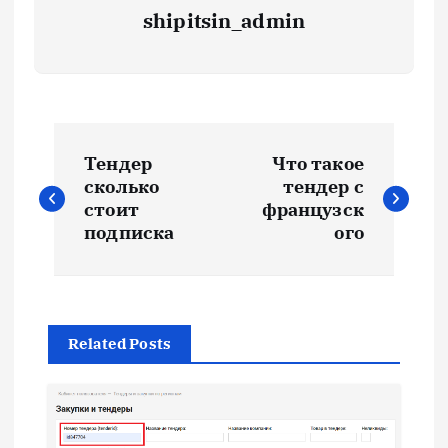
shipitsin_admin
Н
Тендер
Что такое
а
сколько
тендер с
стоит
французск
в
подписка
ого
и
г
Related Posts
а
ц