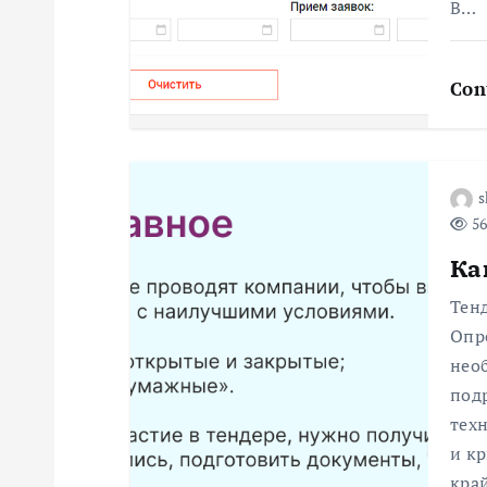
В…
п
о
Con
з
s
а
56
Ка
п
Тенд
и
Опре
нео
с
под
техн
я
и к
кра