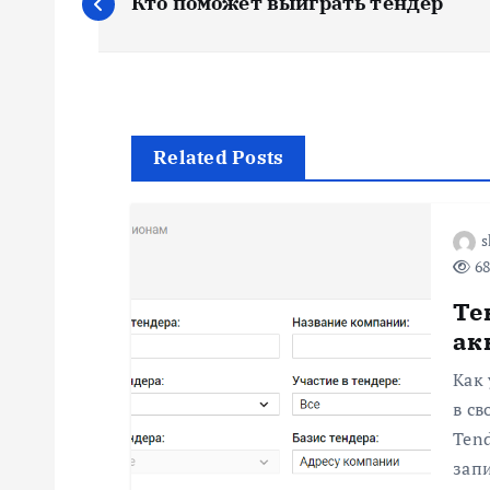
Кто поможет выиграть тендер
а
в
и
Related Posts
г
s
68
а
Те
ц
ак
Как 
и
в св
Tend
я
запи