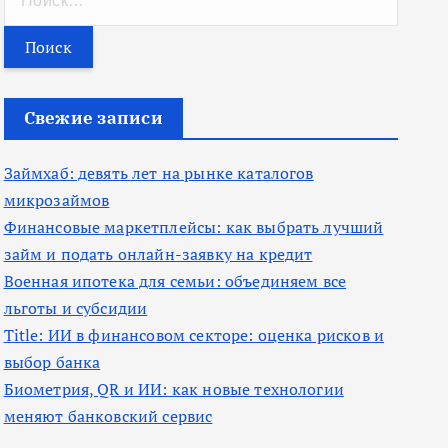
а
й
т
и
Свежие записи
:
Займхаб: девять лет на рынке каталогов
микрозаймов
Финансовые маркетплейсы: как выбрать лучший
займ и подать онлайн-заявку на кредит
Военная ипотека для семьи: объединяем все
льготы и субсидии
Title: ИИ в финансовом секторе: оценка рисков и
выбор банка
Биометрия, QR и ИИ: как новые технологии
меняют банковский сервис