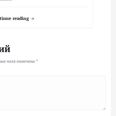
tinue reading
ий
ные поля помечены
*