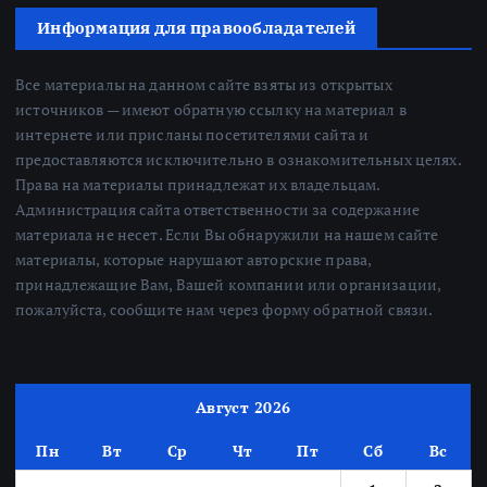
Информация для правообладателей
Все материалы на данном сайте взяты из открытых
источников — имеют обратную ссылку на материал в
интернете или присланы посетителями сайта и
предоставляются исключительно в ознакомительных целях.
Права на материалы принадлежат их владельцам.
Администрация сайта ответственности за содержание
материала не несет. Если Вы обнаружили на нашем сайте
материалы, которые нарушают авторские права,
принадлежащие Вам, Вашей компании или организации,
пожалуйста, сообщите нам через форму обратной связи.
Август 2026
Пн
Вт
Ср
Чт
Пт
Сб
Вс