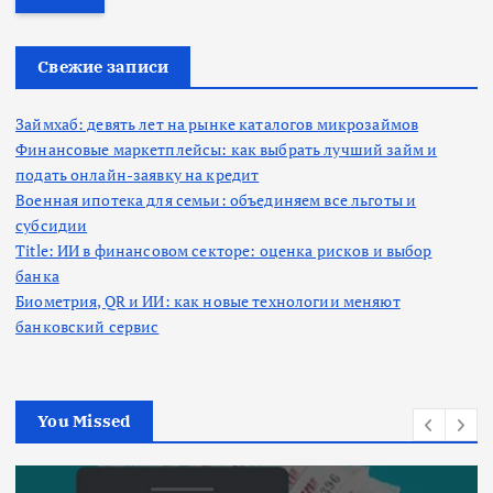
т
и
:
Свежие записи
Займхаб: девять лет на рынке каталогов микрозаймов
Финансовые маркетплейсы: как выбрать лучший займ и
подать онлайн-заявку на кредит
Военная ипотека для семьи: объединяем все льготы и
субсидии
Title: ИИ в финансовом секторе: оценка рисков и выбор
банка
Биометрия, QR и ИИ: как новые технологии меняют
банковский сервис
You Missed