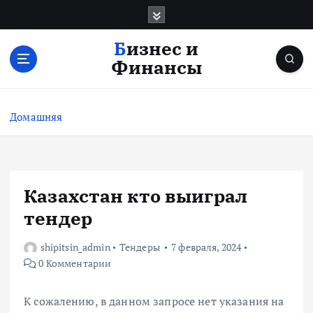
П
е
р
Бизнес и
е
Финансы
й
т
и
Домашняя
к
с
о
д
е
Казахстан кто выиграл
р
тендер
ж
и
shipitsin_admin
Тендеры
7 февраля, 2024
м
0 Комментарии
о
м
у
К сожалению, в данном запросе нет указания на