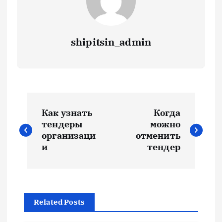
shipitsin_admin
Н
Как узнать
Когда
а
тендеры
можно
организаци
отменить
в
и
тендер
и
г
Related Posts