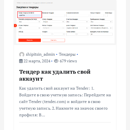
а
ц
и
я
shipitsin_admin
Тендеры
п
22 марта, 2024
679 views
о
Тендер как удалить свой
аккаунт
з
Как удалить свой аккаунт на Tender: 1.
Войдите в свою учетную запись: Перейдите на
а
сайт Tender (tender.com) и войдите в свою
учетную запись. 2. Нажмите на значок своего
п
профиля: В…
и