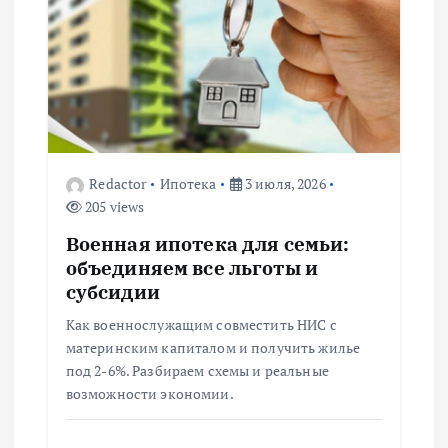
я
п
о
з
Redactor
Ипотека
3 июля, 2026
205 views
а
Военная ипотека для семьи:
п
объединяем все льготы и
субсидии
и
Как военнослужащим совместить НИС с
материнским капиталом и получить жилье
с
под 2-6%. Разбираем схемы и реальные
возможности экономии.
я