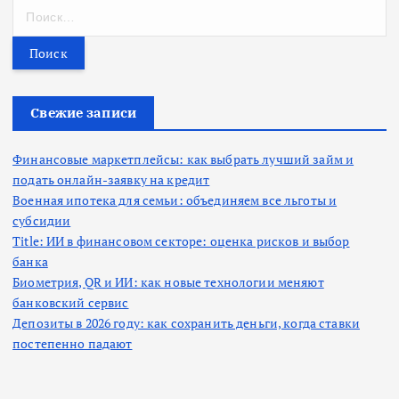
Н
а
й
т
и
:
Свежие записи
Финансовые маркетплейсы: как выбрать лучший займ и
подать онлайн-заявку на кредит
Военная ипотека для семьи: объединяем все льготы и
субсидии
Title: ИИ в финансовом секторе: оценка рисков и выбор
банка
Биометрия, QR и ИИ: как новые технологии меняют
банковский сервис
Депозиты в 2026 году: как сохранить деньги, когда ставки
постепенно падают