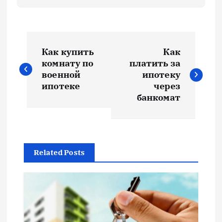
Н
Как купить
Как
а
комнату по
платить за
военной
ипотеку
в
ипотеке
через
банкомат
и
г
Related Posts
а
ц
и