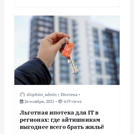
м
shipitsin_admin
Ипотека
26 ноября, 2025
619 views
Льготная ипотека для IT в
регионах: где айтишникам
выгоднее всего брать жильё