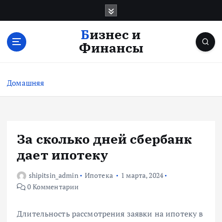
П
е
р
Бизнес и
е
Финансы
й
т
и
Домашняя
к
с
о
д
е
За сколько дней сбербанк
р
дает ипотеку
ж
и
shipitsin_admin
Ипотека
1 марта, 2024
м
0 Комментарии
о
м
у
Длительность рассмотрения заявки на ипотеку в