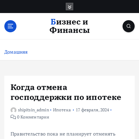
П
е
р
Бизнес и
е
Финансы
й
т
и
Домашняя
к
с
о
д
е
Когда отмена
р
господдержки по ипотеке
ж
и
shipitsin_admin
Ипотека
17 февраля, 2024
м
0 Комментарии
о
м
у
Правительство пока не планирует отменять