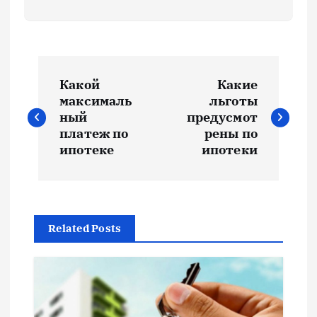
Н
Какой
Какие
а
максималь
льготы
ный
предусмот
в
платеж по
рены по
ипотеке
ипотеки
и
г
Related Posts
а
ц
и