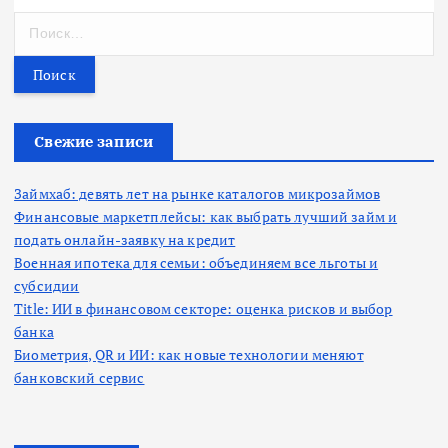
Н
а
й
т
и
:
Свежие записи
Займхаб: девять лет на рынке каталогов микрозаймов
Финансовые маркетплейсы: как выбрать лучший займ и
подать онлайн-заявку на кредит
Военная ипотека для семьи: объединяем все льготы и
субсидии
Title: ИИ в финансовом секторе: оценка рисков и выбор
банка
Биометрия, QR и ИИ: как новые технологии меняют
банковский сервис