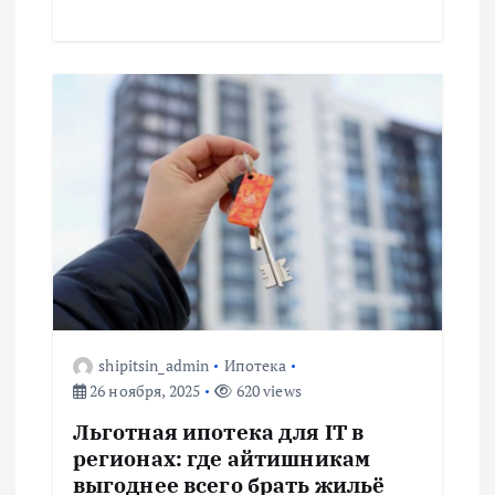
м
shipitsin_admin
Ипотека
26 ноября, 2025
620 views
Льготная ипотека для IT в
регионах: где айтишникам
выгоднее всего брать жильё