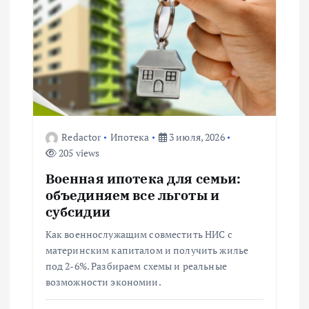
я
п
о
з
Redactor
Ипотека
3 июля, 2026
205 views
а
Военная ипотека для семьи:
п
объединяем все льготы и
субсидии
и
Как военнослужащим совместить НИС с
материнским капиталом и получить жилье
с
под 2-6%. Разбираем схемы и реальные
возможности экономии.
я