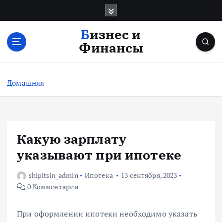
П
е
р
Бизнес и
е
Финансы
й
т
и
Домашняя
к
с
о
д
е
Какую зарплату
р
указывают при ипотеке
ж
и
shipitsin_admin
Ипотека
13 сентября, 2023
м
0 Комментарии
о
м
у
При оформлении ипотеки необходимо указать