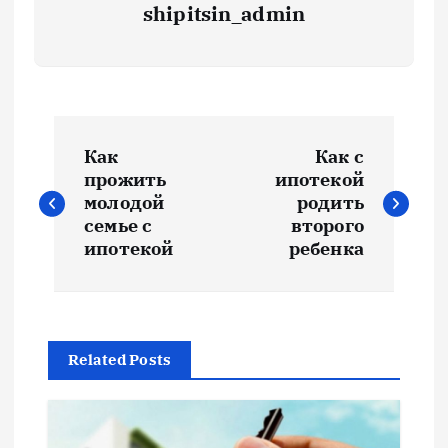
shipitsin_admin
Н
Как
Как с
а
прожить
ипотекой
молодой
родить
в
семье с
второго
ипотекой
ребенка
и
г
Related Posts
а
ц