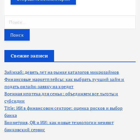
Н
а
й
т
и
:
Свежие записи
Займхаб: девять лет на рынке каталогов микрозаймов
Финансовые маркетплейсы: как выбрать лучший займ и
подать онлайн-заявку на кредит
Военная ипотека для семьи: объединяем все льготы и
субсидии
Title: ИИ в финансовом секторе: оценка рисков и выбор
банка
Биометрия, QR и ИИ: как новые технологии меняют
банковский сервис