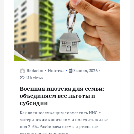
и
я
п
о
з
Redactor
Ипотека
3 июля, 2026
216 views
а
Военная ипотека для семьи:
п
объединяем все льготы и
субсидии
и
Как военнослужащим совместить НИС с
материнским капиталом и получить жилье
с
под 2-6%. Разбираем схемы и реальные
возможности экономии.