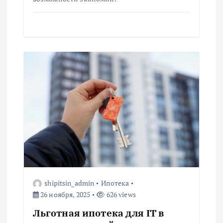
я
м
shipitsin_admin
Ипотека
26 ноября, 2025
626 views
Льготная ипотека для IT в