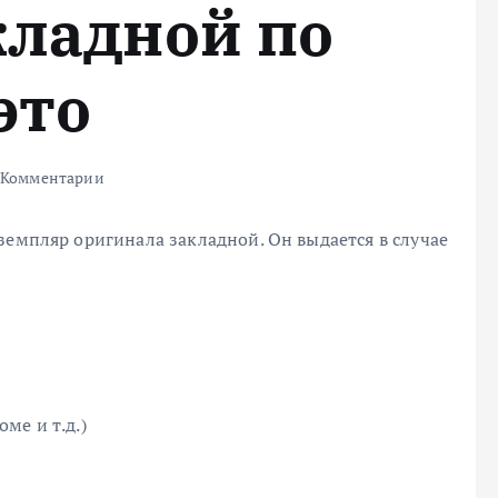
кладной по
это
 Комментарии
земпляр оригинала закладной. Он выдается в случае
ме и т.д.)