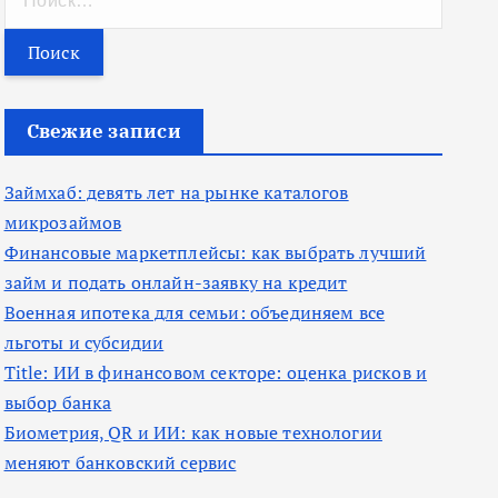
а
й
т
и
Свежие записи
:
Займхаб: девять лет на рынке каталогов
микрозаймов
Финансовые маркетплейсы: как выбрать лучший
займ и подать онлайн-заявку на кредит
Военная ипотека для семьи: объединяем все
льготы и субсидии
Title: ИИ в финансовом секторе: оценка рисков и
выбор банка
Биометрия, QR и ИИ: как новые технологии
меняют банковский сервис