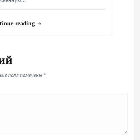
иженную…
tinue reading
ий
ные поля помечены
*