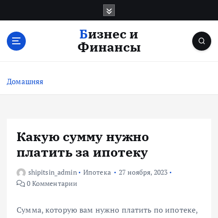
П
е
р
Бизнес и
е
Финансы
й
т
и
Домашняя
к
с
о
д
е
Какую сумму нужно
р
платить за ипотеку
ж
и
shipitsin_admin
Ипотека
27 ноября, 2023
м
0 Комментарии
о
м
у
Сумма, которую вам нужно платить по ипотеке,