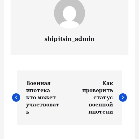
shipitsin_admin
Н
Военная
Как
а
ипотека
проверить
кто может
статус
в
участвоват
военной
ь
ипотеки
и
г