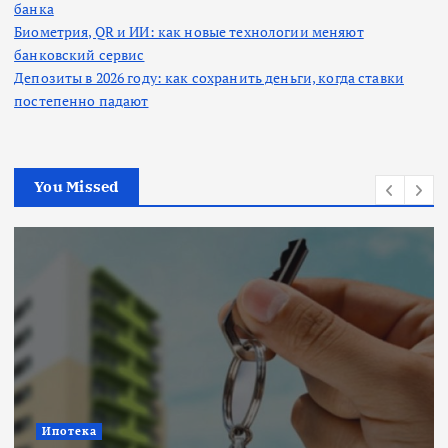
банка
Биометрия, QR и ИИ: как новые технологии меняют
банковский сервис
Депозиты в 2026 году: как сохранить деньги, когда ставки
постепенно падают
You Missed