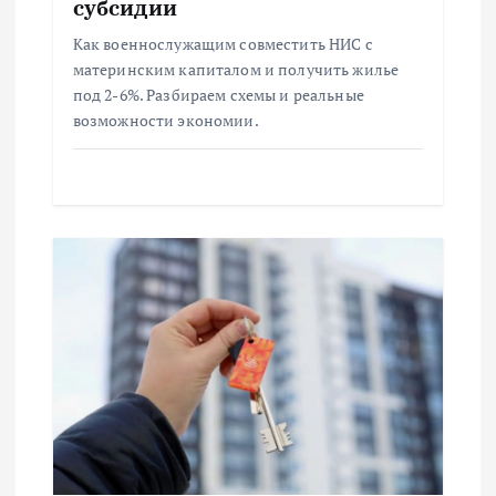
субсидии
и
Как военнослужащим совместить НИС с
материнским капиталом и получить жилье
с
под 2-6%. Разбираем схемы и реальные
возможности экономии.
я
м