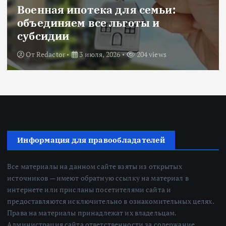
Новости
Title: ИИ в финансовом секторе:
оценка рисков и выбор банка
От
Redactor
18 июня, 2026
224 views
Информация для правообладателей
Все материалы на данном сайте взяты из открытых
источников — имеют обратную ссылку на материал в
интернете или присланы посетителями сайта и
предоставляются исключительно в ознакомительных целях.
Права на материалы принадлежат их владельцам.
Администрация сайта ответственности за содержание