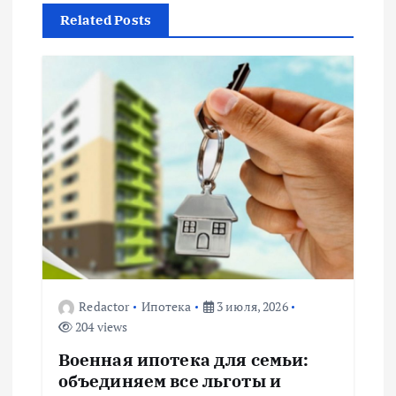
Related Posts
а
ц
и
я
п
о
з
Redactor
Ипотека
3 июля, 2026
204 views
а
Военная ипотека для семьи:
п
объединяем все льготы и