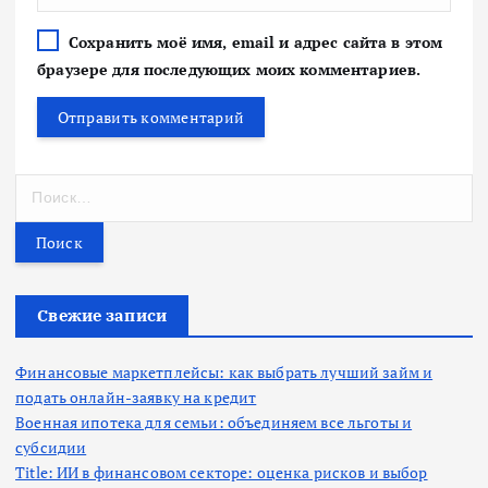
Сохранить моё имя, email и адрес сайта в этом
браузере для последующих моих комментариев.
Н
а
й
т
и
:
Свежие записи
Финансовые маркетплейсы: как выбрать лучший займ и
подать онлайн-заявку на кредит
Военная ипотека для семьи: объединяем все льготы и
субсидии
Title: ИИ в финансовом секторе: оценка рисков и выбор